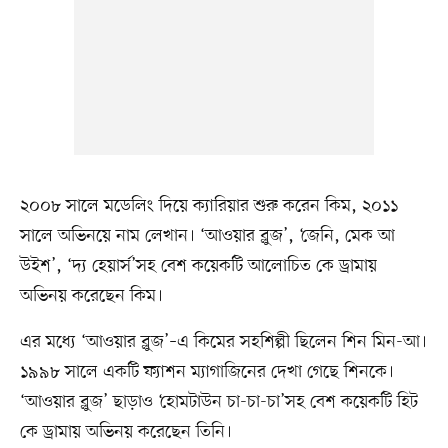
২০০৮ সালে মডেলিং দিয়ে ক্যারিয়ার শুরু করেন কিম, ২০১১
সালে অভিনয়ে নাম লেখান। ‘আওয়ার ব্লুজ’, ‘জেনি, মেক আ
উইশ’, ‘দ্য হেয়ার্স’সহ বেশ কয়েকটি আলোচিত কে ড্রামায়
অভিনয় করেছেন কিম।
এর মধ্যে ‘আওয়ার ব্লুজ’–এ কিমের সহশিল্পী ছিলেন শিন মিন-আ।
১৯৯৮ সালে একটি ফ্যাশন ম্যাগাজিনের দেখা গেছে শিনকে।
‘আওয়ার ব্লুজ’ ছাড়াও ‘হোমটাউন চা-চা-চা’সহ বেশ কয়েকটি হিট
কে ড্রামায় অভিনয় করেছেন তিনি।