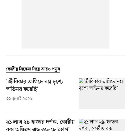
কোরীয় সিনেমা নিয়ে আরও পড়ুন
‘জীবিকার তাগিদে নগ্ন দৃশ্যে
অভিনয় করেছি’
৩১ জুলাই ২০২৬
২১ লাখ ২৯ হাজার দর্শক, কোরীয়
বক্স অফিসে ঝড় তুলেছে ‘হোপ’