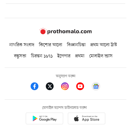
নাগরিক সংবাদ
কিশোর আলো
বিজ্ঞানচিন্তা
প্রথম আলো ট্রাস্ট
বন্ধুসভা
চিরন্তন ১৯৭১
ইপেপার
প্রথমা
মোবাইল ভ্যাস
অনুসরণ করুন
মোবাইল অ্যাপস ডাউনলোড করুন