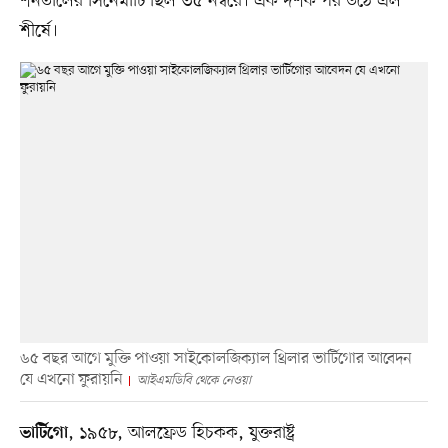
শনতালের সিনেমাটি ছিল ৩৫ নম্বরে। এক দশক পর উঠে এল
শীর্ষে।
৬৫ বছর আগে মুক্তি পাওয়া সাইকোলজিক্যাল থ্রিলার ভার্টিগোর আবেদন
যে এখনো ফুরায়নি
আইএমডিবি থেকে নেওয়া
, ১৯৫৮, আলফ্রেড হিচকক, যুক্তরাষ্ট্র
ভার্টিগো