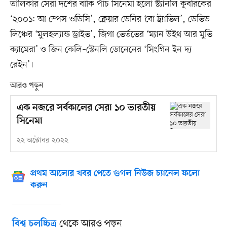
তালিকার সেরা দশের বাকি পাঁচ সিনেমা হলো স্ট্যানলি কুবরিকের
‘২০০১: আ স্পেস ওডিসি’, ক্লেয়ার ডেনির ‘বো ট্র্যাভিল’, ডেভিড
লিঞ্চের ‘মুলহল্যান্ড ড্রাইভ’, জিগা ভের্তভের ‘ম্যান উইথ আর মুভি
ক্যামেরা’ ও জিন কেলি–স্টেনলি ডোনেনের ‘সিংগিন ইন দ্য
রেইন’।
আরও পড়ুন
এক নজরে সর্বকালের সেরা ১০ ভারতীয়
সিনেমা
২২ অক্টোবর ২০২২
প্রথম আলোর খবর পেতে গুগল নিউজ চ্যানেল ফলো
করুন
থেকে আরও পড়ুন
বিশ্ব চলচ্চিত্র