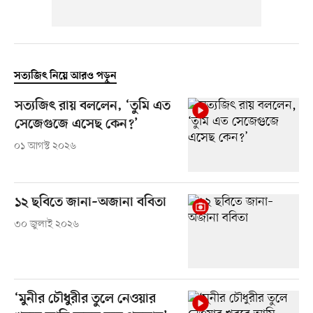
সত্যজিৎ নিয়ে আরও পড়ুন
সত্যজিৎ রায় বললেন, ‘তুমি এত
সেজেগুজে এসেছ কেন?’
০১ আগস্ট ২০২৬
১২ ছবিতে জানা–অজানা ববিতা
৩০ জুলাই ২০২৬
‘মুনীর চৌধুরীর তুলে নেওয়ার