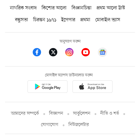
নাগরিক সংবাদ
কিশোর আলো
বিজ্ঞানচিন্তা
প্রথম আলো ট্রাস্ট
বন্ধুসভা
চিরন্তন ১৯৭১
ইপেপার
প্রথমা
মোবাইল ভ্যাস
অনুসরণ করুন
মোবাইল অ্যাপস ডাউনলোড করুন
আমাদের সম্পর্কে
বিজ্ঞাপন
সার্কুলেশন
নীতি ও শর্ত
যোগাযোগ
নিউজলেটার