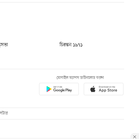
ধুসভা
চিরন্তন ১৯৭১
মোবাইল অ্যাপস ডাউনলোড করুন
েটার