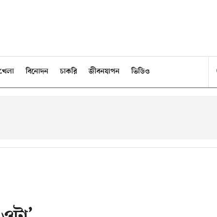
খেলা
বিনোদন
চাকরি
জীবনযাপন
ভিডিও