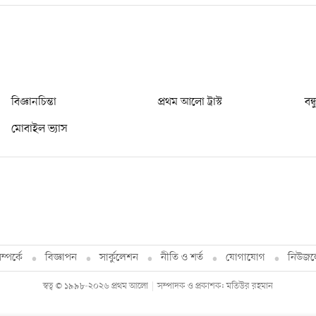
বিজ্ঞানচিন্তা
প্রথম আলো ট্রাস্ট
বন্
মোবাইল ভ্যাস
্পর্কে
বিজ্ঞাপন
সার্কুলেশন
নীতি ও শর্ত
যোগাযোগ
নিউজল
স্বত্ব © ১৯৯৮-২০২৬ প্রথম আলো
সম্পাদক ও প্রকাশক: মতিউর রহমান