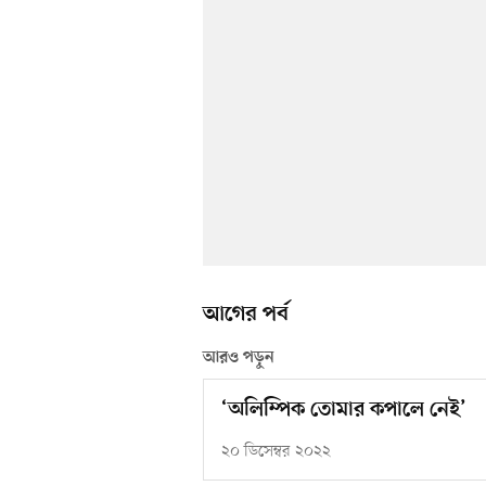
আগের পর্ব
আরও পড়ুন
‘অলিম্পিক তোমার কপালে নেই’
২০ ডিসেম্বর ২০২২