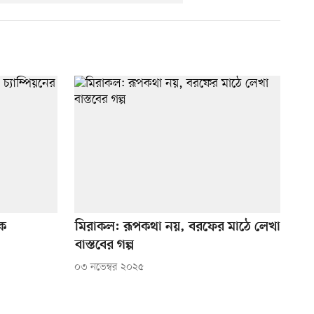
িক
মিরাকল: রূপকথা নয়, বরফের মাঠে লেখা
বাস্তবের গল্প
০৩ নভেম্বর ২০২৫