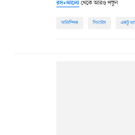
থেকে আরও পড়ুন
রস+আলো
অলিম্পিক
পিনাটস
একটু থা