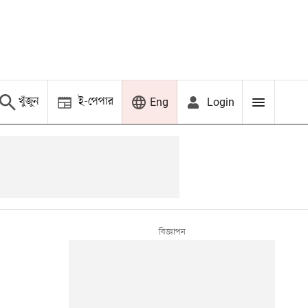
খুঁজুন
ই-পেপার
Login
Eng