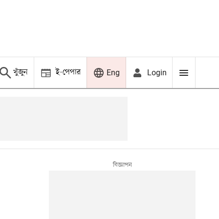
খুঁজুন
ই-পেপার
Login
Eng