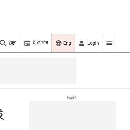
খুঁজুন
ই-পেপার
Login
Eng
ই