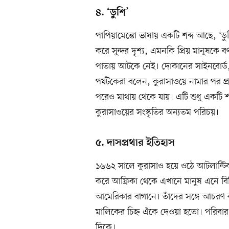
৪. ‘ডুশি’
পাপিয়ামেন্তো ভাষায় একটি শব্দ আছে, ‘ডুশি’
করে সুন্দর দৃশ্য, এমনকি প্রিয় মানুষকে ব
পাতায় আটকে নেই। দোকানের সাইনবোর্ড, রেস্
পর্যটকেরা বলেন, কুরাসাওয়ে নামার পর প
পরেও মাথায় থেকে যায়। এটি শুধু একটি 
কুরাসাওয়ের সংস্কৃতির অন্যতম পরিচয়।
৫. দাসপ্রথার ইতিহাস
১৬৬২ সালে কুরাসাও হয়ে ওঠে আটলান্টিক দ
করে আফ্রিকা থেকে এখানে মানুষ এনে বিক
আমেরিকার বাগানে। তাঁদের সঙ্গে আচরণ 
মালিকের চিহ্ন এঁকে দেওয়া হতো। পরিব
দিকে।