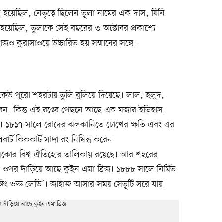
হয়েছিল, নেতৃত্বে ছিলেন তুলা নামের এক দাস, যিনি
মন হয়েছিল, তুলাকে সেই বছরের ৩ অক্টোবর প্রকাশ্যে
ম আজও কুরাসাওয়ে উচ্চারিত হয় সম্মানের সঙ্গে।
েউ পুরো শহরটায় তুলি বুলিয়ে দিয়েছে। লাল, হলুদ,
ভবন। কিন্তু এই রঙের পেছনে আছে এক মজার ইতিহাস।
 ১৮১৭ সালে রোদের ঝলকানিতে চোখের ক্ষতি এবং এর
ার্ট কিককার্ট সাদা রং নিষিদ্ধ করেন।
োর বিশ্ব ঐতিহ্যের তালিকায় রয়েছে। আর শহরের
 ওপর দাঁড়িয়ে আছে কুইন এমা ব্রিজ। ১৮৮৮ সালে নির্মিত
্গিং ওল্ড লেডি’। জাহাজ আসার সময় সেতুটি সরে যায়।