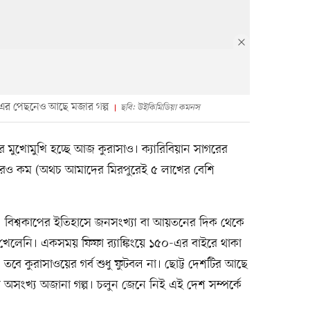
 এর পেছনেও আছে মজার গল্প
ছবি: উইকিমিডিয়া কমনস
মানির মুখোমুখি হচ্ছে আজ কুরাসাও। ক্যারিবিয়ান সাগরের
াখেরও কম (অথচ আমাদের মিরপুরেই ৫ লাখের বেশি
 বিশ্বকাপের ইতিহাসে জনসংখ্যা বা আয়তনের দিক থেকে
েনি। একসময় ফিফা র‍্যাঙ্কিংয়ে ১৫০-এর বাইরে থাকা
বে কুরাসাওয়ের গর্ব শুধু ফুটবল না। ছোট্ট দেশটির আছে
আর অসংখ্য অজানা গল্প। চলুন জেনে নিই এই দেশ সম্পর্কে