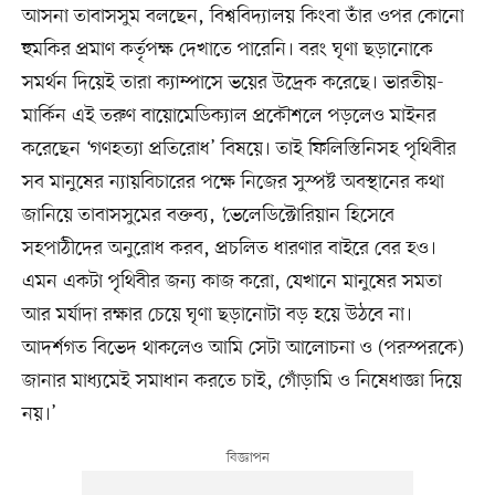
আসনা তাবাসসুম বলছেন, বিশ্ববিদ্যালয় কিংবা তাঁর ওপর কোনো
হুমকির প্রমাণ কর্তৃপক্ষ দেখাতে পারেনি। বরং ঘৃণা ছড়ানোকে
সমর্থন দিয়েই তারা ক্যাম্পাসে ভয়ের উদ্রেক করেছে। ভারতীয়-
মার্কিন এই তরুণ বায়োমেডিক্যাল প্রকৌশলে পড়লেও মাইনর
করেছেন ‘গণহত্যা প্রতিরোধ’ বিষয়ে। তাই ফিলিস্তিনিসহ পৃথিবীর
সব মানুষের ন্যায়বিচারের পক্ষে নিজের সুস্পষ্ট অবস্থানের কথা
জানিয়ে তাবাসসুমের বক্তব্য, ‘ভেলেডিক্টোরিয়ান হিসেবে
সহপাঠীদের অনুরোধ করব, প্রচলিত ধারণার বাইরে বের হও।
এমন একটা পৃথিবীর জন্য কাজ করো, যেখানে মানুষের সমতা
আর মর্যাদা রক্ষার চেয়ে ঘৃণা ছড়ানোটা বড় হয়ে উঠবে না।
আদর্শগত বিভেদ থাকলেও আমি সেটা আলোচনা ও (পরস্পরকে)
জানার মাধ্যমেই সমাধান করতে চাই, গোঁড়ামি ও নিষেধাজ্ঞা দিয়ে
নয়।’