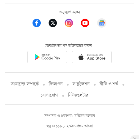
অনুসরণ করুন
মোবাইল অ্যাপস ডাউনলোড করুন
আমাদের সম্পর্কে
বিজ্ঞাপন
সার্কুলেশন
নীতি ও শর্ত
যোগাযোগ
নিউজলেটার
সম্পাদক ও প্রকাশক: মতিউর রহমান
স্বত্ব © ১৯৯৮-২০২৬ প্রথম আলো