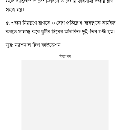
ফলে ব্যক্তিগত ও পেশাজীবনে আবেগীয় ভারসাম্য বজায় রাখা
সহজ হয়।
৫. ওজন নিয়ন্ত্রণে রাখতে ও রোগ প্রতিরোধ–ব্যবস্থাকে কার্যকর
করতে সাহায্য করে ছুটির দিনের অতিরিক্ত দুই–তিন ঘণ্টা ঘুম।
সূত্র: ন্যাশনাল স্লিপ ফাউন্ডেশন