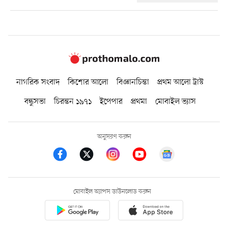
নাগরিক সংবাদ
কিশোর আলো
বিজ্ঞানচিন্তা
প্রথম আলো ট্রাস্ট
বন্ধুসভা
চিরন্তন ১৯৭১
ইপেপার
প্রথমা
মোবাইল ভ্যাস
অনুসরণ করুন
মোবাইল অ্যাপস ডাউনলোড করুন