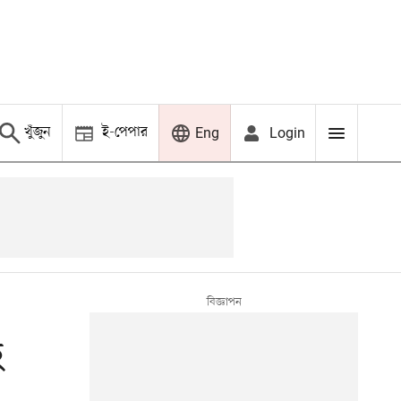
খুঁজুন
ই-পেপার
Login
Eng
ে