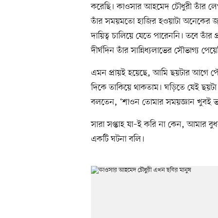
করেছি। কাওসার আহমেদ চৌধুরী তাঁর লেখা
তাঁর সময়মতো হাজির হওয়াটা অনেকের জন্
দায়িত্ব চালিয়ে যেতে পারেননি। তবে তাঁর 
দীর্ঘদিন তাঁর সান্নিধ্যলাভের সৌভাগ্য পেয়
এমন প্রায়ই হয়েছে, আমি ছয়টার আগে পৌ
দিকে তাকিয়ে থাকতাম। ঘড়িতে যেই ছয়ট
বলতেন, ‘শাওন তোমার সময়জ্ঞান খুবই 
সারা সপ্তাহ যা–ই করি না কেন, আমার বুধব
একটি ঘটনা বলি।