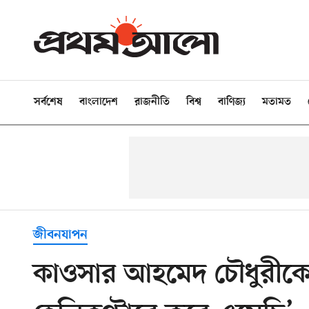
সর্বশেষ
বাংলাদেশ
রাজনীতি
বিশ্ব
বাণিজ্য
মতামত
জীবনযাপন
কাওসার আহমেদ চৌধুরীক