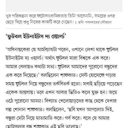
খুব পরিকল্পনা করে ফটোসাংবাদিকতায় তিনি আসেননি, সময়ের ওপর
ছেড়ে দিয়ে শুধু নিজের কাজটি করে গেছেন।
ছবি: শাফকাতের সৌজন্যে
‘ফুটবল ইউনাইটস দ্য ওয়ার্ল্ড’
‘অধিনায়কেরা যে আর্মব্যান্ডটা পরেন, ওখানে লেখা থাকে ফুটবল
ইউনাইটস দ্য ওয়ার্ল্ড। অর্থাৎ ফুটবল সারা বিশ্বকে এক করে।
আমার বেলায়ও কথাটা সত্য। ফুটবল আমাদের পুরোনো বন্ধুদের
এক করে দিয়েছে।’ বলছিলেন শাফকাত। সেন্ট যোসেফে পড়ার
সময় ফুটবল নিয়ে বন্ধুদের তর্কবিতর্ক হতো। সবাই ছড়িয়ে পড়েছেন
একেক জায়গায়। তবে এখন আবার ভিডিও কলে যুক্ত হন। জমে
ওঠে পুরোনো আড্ডা। বিখ্যাত খেলোয়াড়দের কাছ থেকে দেখার
গল্প শোনান শাফকাত। বলছিলেন, ‘ছবি যখন আপলোড দিই,
বন্ধুরা সেটা নিয়ে মাতামাতি করে। গর্ব করে। বলে যে আমার
ছোটবেলার বন্ধু শাফকাত এই ছবি তুলেছে।’