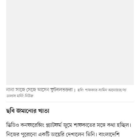
নানা সাজে সেজে আসেন ফুটবলভক্তরা
ছবি: শাফকাত সামিন আনোয়ার/দ্য
ডালাস মর্নিং নিউজ
ছবি জমানোর খাতা
ভিডিও কনফারেন্সিং প্ল্যাটফর্ম জুমে শাফকাতের সঙ্গে কথা হচ্ছিল।
নিজের পুরোনো একটি ডায়েরি দেখালেন তিনি। বাংলাদেশি