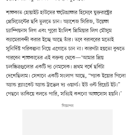
শাফকাত হোয়াইট হাউসের ফটোগ্রাফার হিসেবে যুক্তরাষ্ট্রের
প্রেসিডেন্টের ছবি তুলতে চান। অ্যাশেজ সিরিজ, উয়েফা
চ্যাম্পিয়নস লিগ এবং পুরো ইংলিশ প্রিমিয়ার লিগ মৌসুম
ক্যামেরাবন্দী করার ইচ্ছে আছে তাঁর। তবে বরাবরের মতোই
সুনির্দিষ্ট পরিকল্পনা নিয়ে এগোতে চান না। কারণটা হয়তো বুঝতে
পারবেন শাফকাতের এই বক্তব্য থেকে—‘আমার প্রিয়
চলচ্চিত্রগুলোর একটি দ্য নেমসেক। প্রথম বর্ষে ছবিটা
দেখেছিলাম। সেখানে একটি সংলাপ আছে, “প্যাক ইয়োর পিলো
অ্যান্ড ব্ল্যাংকেট অ্যান্ড ট্রাভেল দ্য ওয়ার্ল্ড। ইউ ওন্ট রিগ্রেট ইট।”
পেছনে তাকিয়ে বলতে পারি, সত্যিই কখনো আফসোস হয়নি।’