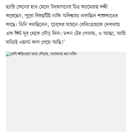
হ্যারি কেনের হাত মেলে উদ্‌যাপনের চিত্র ক্যামেরায় বন্দী
করেছেন, পুরো বিষয়টিই নাকি অবিশ্বাস্য লাগছিল শাফকাতের
কাছে। তিনি বলছিলেন, ‘চোখের সামনে বেলিংহামকে দেখলাম
এক ফিট দূর থেকে দৌড় দিল। তখন টের পেলাম, ও আচ্ছা, আমি
সত্যিই ওয়ার্ল্ড কাপ গেমে আছি!’