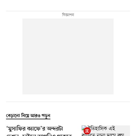
বেড়ানো নিয়ে আরও পড়ুন
‘মুসাফির ক্যাফে’র অন্দরটা