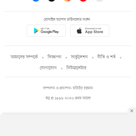
মোবাইল অ্যাপস ডাউনলোড করুন
আমাদের সম্পর্কে
বিজ্ঞাপন
সার্কুলেশন
নীতি ও শর্ত
যোগাযোগ
নিউজলেটার
সম্পাদক ও প্রকাশক: মতিউর রহমান
স্বত্ব © ১৯৯৮-২০২৬ প্রথম আলো
By using this site, you agree to our
Privacy Policy
.
OK