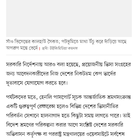
সাঁও ভিসেন্তের কালহাউ সৈকত; পটভূমিতে মাথা উঁচু করে দাঁড়িয়ে আছে
অপরূপ মন্তে ভের্দে
ছবি: উইকিমিডিয়া কমনস
সরকারি নির্দেশনায় আরও বলা হয়েছে, প্রয়োজনীয় ভিসা সংগ্রহের
জন্য আবেদনকারীদের নিজ দেশের নিকটতম কেপ ভার্দের
দূতাবাসে যোগাযোগ করতে হবে।
পর্যটকদের মতে, হেনলি পাসপোর্ট সূচক আন্তর্জাতিক ভ্রমণসংক্রান্ত
একটি গুরুত্বপূর্ণ রেফারেন্স হলেও বিভিন্ন দেশের ভিসানীতির
পরিবর্তন সেখানে হালনাগাদ হতে কিছুটা সময় লাগতে পারে। তাই
বিদেশ ভ্রমণের পরিকল্পনা করার আগে সংশ্লিষ্ট দেশের সরকারি
অভিবাসন কর্তৃপক্ষ বা পররাষ্ট্র মন্ত্রণালয়ের ওয়েবসাইটে সর্বশেষ