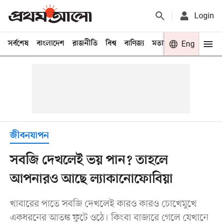
Login
সর্বশেষ
বাংলাদেশ
রাজনীতি
বিশ্ব
বাণিজ্য
মতামত
খেলা
Eng
বিনো
জীবনযাপন
সবজি দেখলেই ভয় পান? তাহলে
আপনারও আছে ল্যাকানোফোবিয়া
খাবারের পাতে সবজি দেখলেই কারও কারও চোখেমুখে
একধরনের আতঙ্ক ফুটে ওঠে। কিংবা বাজারে গেলে যেখানে