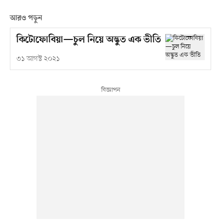
আরও পড়ুন
কিটোফোবিয়া—চুল নিয়ে অদ্ভুত এক ভীতি
৩১ আগস্ট ২০২১