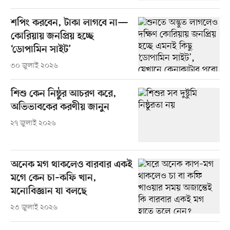
শপিং করবেন, টাকা লাগবে না—
কোরিয়ায় জনপ্রিয় হচ্ছে
‘ডোপামিন সাইট’
৩০ জুলাই ২০২৬
শিশু কেন নিষ্ঠুর আচরণ করে,
অভিভাবকের করণীয় জানুন
২৭ জুলাই ২০২৬
অনেক মগ থাকলেও বারবার একই
মগে কেন চা–কফি খান,
মনোবিজ্ঞান যা বলছে
২৩ জুলাই ২০২৬