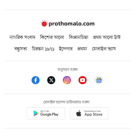
নাগরিক সংবাদ
কিশোর আলো
বিজ্ঞানচিন্তা
প্রথম আলো ট্রাস্ট
বন্ধুসভা
চিরন্তন ১৯৭১
ইপেপার
প্রথমা
মোবাইল ভ্যাস
অনুসরণ করুন
মোবাইল অ্যাপস ডাউনলোড করুন