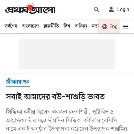
Login
সর্বশেষ
বাংলাদেশ
রাজনীতি
বিশ্ব
বাণিজ্য
মতামত
খেলা
Eng
বিনো
জীবনযাপন
সবাই আমাদের বউ–শাশুড়ি ভাবত
ছিলেন একজন রন্ধনশিল্পী, পুষ্টিবিদ ও
সিদ্দিকা কবীর
অধ্যাপক। তাঁর সঙ্গে দীর্ঘদিন সিদ্দিকা কবীর’স রেসিপি
নামে একটি অনুষ্ঠান উপস্থাপনা করেছেন উপস্থাপক
শারমিন