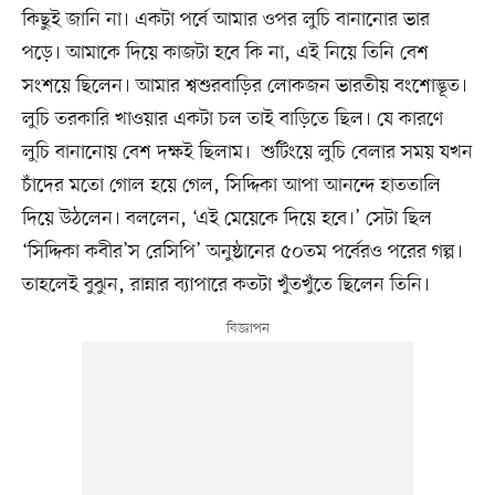
কিছুই জানি না। একটা পর্বে আমার ওপর লুচি বানানোর ভার
পড়ে। আমাকে দিয়ে কাজটা হবে কি না, এই নিয়ে তিনি বেশ
সংশয়ে ছিলেন। আমার শ্বশুরবাড়ির লোকজন ভারতীয় বংশোদ্ভূত।
লুচি তরকারি খাওয়ার একটা চল তাই বাড়িতে ছিল। যে কারণে
লুচি বানানোয় বেশ দক্ষই ছিলাম। শুটিংয়ে লুচি বেলার সময় যখন
চাঁদের মতো গোল হয়ে গেল, সিদ্দিকা আপা আনন্দে হাততালি
দিয়ে উঠলেন। বললেন, ‘এই মেয়েকে দিয়ে হবে।’ সেটা ছিল
‘সিদ্দিকা কবীর’স রেসিপি’ অনুষ্ঠানের ৫০তম পর্বেরও পরের গল্প।
তাহলেই বুঝুন, রান্নার ব্যাপারে কতটা খুঁতখুঁতে ছিলেন তিনি।