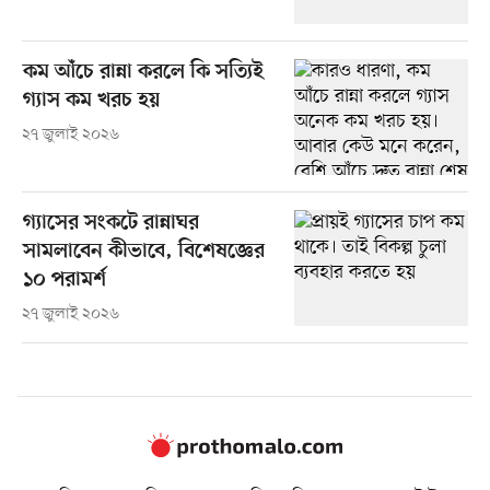
কম আঁচে রান্না করলে কি সত্যিই
গ্যাস কম খরচ হয়
২৭ জুলাই ২০২৬
গ্যাসের সংকটে রান্নাঘর
সামলাবেন কীভাবে, বিশেষজ্ঞের
১০ পরামর্শ
২৭ জুলাই ২০২৬