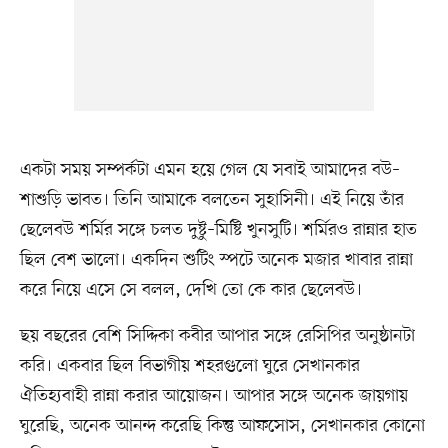
একটা সময় সম্পর্কটা এমন হয়ে গেল যে সবাই আমাদের বউ–
শাশুড়ি ভাবত। তিনি আমাকে বলতেন সুহাসিনী। এই নিয়ে তাঁর
ছেলেবউ শর্মির সঙ্গে চলত দুষ্টু–মিষ্টি খুনসুটি। শর্মিরও রান্নার হাত
ছিল বেশ ভালো। একদিন শুটিং স্পটে অনেক মজার খাবার রান্না
করে নিয়ে এসে সে বলল, দেখি তো কে কার ছেলেবউ।
ছয় বছরের বেশি সিদ্দিকা কবীর আপার সঙ্গে রেসিপির অনুষ্ঠানটা
করি। একবার ছিল বিভাগীয় শহরগুলো ঘুরে সেখানকার
ঐতিহ্যবাহী রান্না করার আয়োজন। আপার সঙ্গে অনেক জায়গায়
ঘুরেছি, অনেক আনন্দ করেছি কিন্তু আফসোস, সেখানকার কোনো