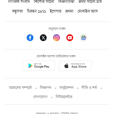
নাগরিক সংবাদ
কিশোর আলো
বিজ্ঞানচিন্তা
প্রথম আলো ট্রাস্ট
বন্ধুসভা
চিরন্তন ১৯৭১
ইপেপার
প্রথমা
মোবাইল ভ্যাস
অনুসরণ করুন
মোবাইল অ্যাপস ডাউনলোড করুন
আমাদের সম্পর্কে
বিজ্ঞাপন
সার্কুলেশন
নীতি ও শর্ত
যোগাযোগ
নিউজলেটার
সম্পাদক ও প্রকাশক: মতিউর রহমান