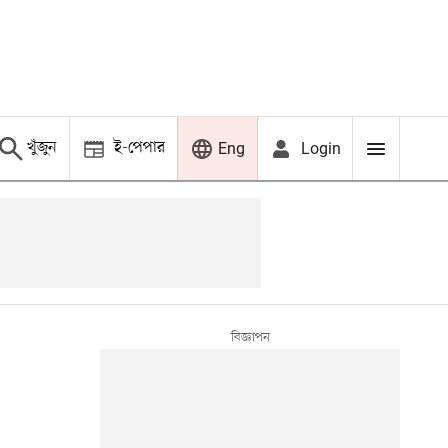
খুঁজুন
ই-পেপার
Login
Eng