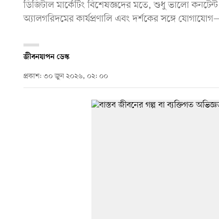
ডিজিটাল মার্কেটিং বিশেষজ্ঞদের মতে, শুধু ভালো কনটেন্ট
অ্যালগরিদমের কার্যপ্রণালি এবং দর্শকের সঙ্গে যোগাযোগ—
জীবনযাপন ডেস্ক
প্রকাশ: ৩০ জুন ২০২৬, ০২: ০০