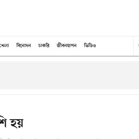
খেলা
বিনোদন
চাকরি
জীবনযাপন
ভিডিও
শি হয়