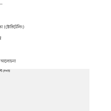
ে—
তা (স্টোরিটেলিং)
ট
 বা আলোচনা