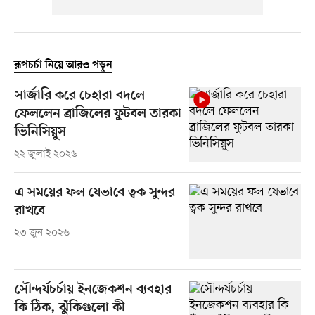
রূপচর্চা নিয়ে আরও পড়ুন
সার্জারি করে চেহারা বদলে
ফেললেন ব্রাজিলের ফুটবল তারকা
ভিনিসিয়ুস
২২ জুলাই ২০২৬
এ সময়ের ফল যেভাবে ত্বক সুন্দর
রাখবে
২৩ জুন ২০২৬
সৌন্দর্যচর্চায় ইনজেকশন ব্যবহার
কি ঠিক, ঝুঁকিগুলো কী