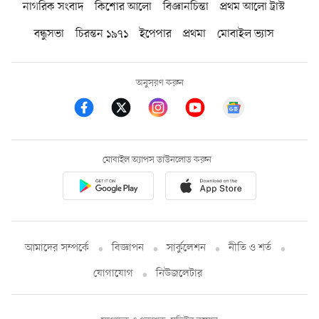
নাগরিক সংবাদ
কিশোর আলো
বিজ্ঞানচিন্তা
প্রথম আলো ট্রাস্ট
বন্ধুসভা
চিরন্তন ১৯৭১
ইপেপার
প্রথমা
মোবাইল ভ্যাস
অনুসরণ করুন
মোবাইল অ্যাপস ডাউনলোড করুন
আমাদের সম্পর্কে
বিজ্ঞাপন
সার্কুলেশন
নীতি ও শর্ত
যোগাযোগ
নিউজলেটার