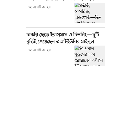
০২ আগস্ট ২০২৬
চাকরি ছেড়ে ইরাসমাস ও চিভনিং—দুটি
বৃত্তিই পেয়েছেন এআইইউবির মাইনুল
০২ আগস্ট ২০২৬