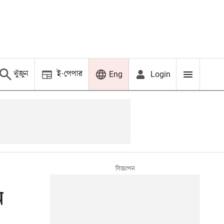
খুঁজুন
ই-পেপার
Login
Eng
ন