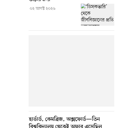
০২ আগস্ট ২০২৬
হার্ভার্ড, কেমব্রিজ, অক্সফোর্ড—তিন
বিশ্ববিদ্যালয় থেকেই অফার এসেছিল