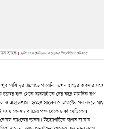
োনস ব্যাংক
ছবি: ঢাকা মেডিকেল কলেজের শিক্ষার্থীদের সৌজন্যে
খুব বেশি দূর এগোতে পারেনি। তখন হাড়ের ব্যবসার সঙ্গে
তিক চক্রের হাত থেকে ব্যবসাটাকে বের করে মানবিক রূপ
ামুল ও এহতেশাম। ২০২৪ সালের ৫ আগস্টের পর বদলে যায়
 সময় কে-৭৮ ব্যাচের পক্ষ থেকে ঢাকা মেডিকেল
বোনস ব্যাংকের ভাবনা। উদ্যোগটিকে স্বাগত জানান
রাও এগিয়ে এলেন। অ্যালামনাইদের থেকেও এল নানা রকম