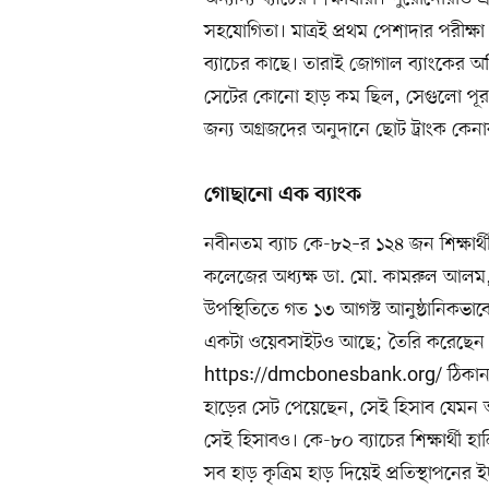
সহযোগিতা। মাত্রই প্রথম পেশাদার পরীক
ব্যাচের কাছে। তারাই জোগাল ব্যাংকের 
সেটের কোনো হাড় কম ছিল, সেগুলো পূরণ 
জন্য অগ্রজদের অনুদানে ছোট ট্রাংক কেনা
গোছানো এক ব্যাংক
নবীনতম ব্যাচ কে-৮২–র ১২৪ জন শিক্ষার্
কলেজের অধ্যক্ষ ডা. মো. কামরুল আলম, উ
উপস্থিতিতে গত ১৩ আগস্ট আনুষ্ঠানিকভাবে 
একটা ওয়েবসাইটও আছে; তৈরি করেছেন কে-৭
https://dmcbonesbank.org/ ঠিকানায় 
হাড়ের সেট পেয়েছেন, সেই হিসাব যেমন 
সেই হিসাবও। কে-৮০ ব্যাচের শিক্ষার্থী 
সব হাড় কৃত্রিম হাড় দিয়েই প্রতিস্থাপ