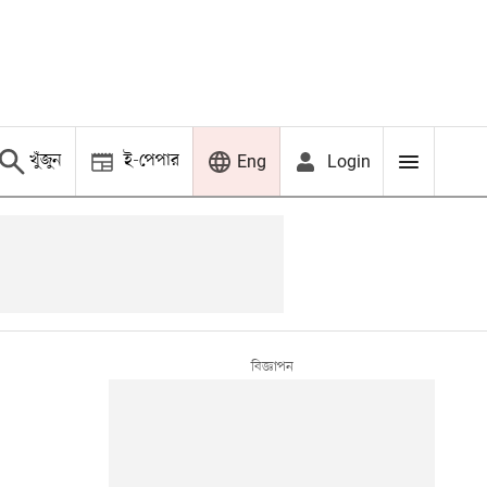
খুঁজুন
ই-পেপার
Login
Eng