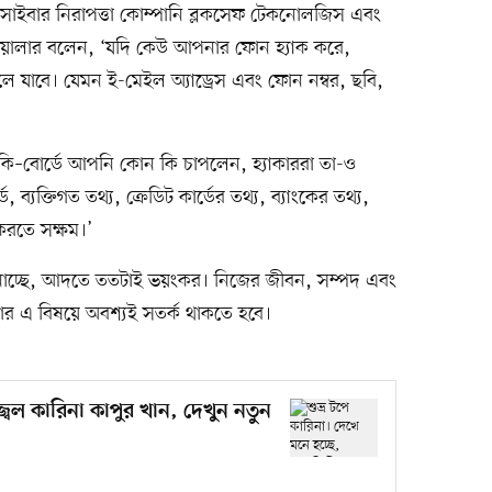
িন সাইবার নিরাপত্তা কোম্পানি ব্লকসেফ টেকনোলজিস এবং
 ওয়ালার বলেন, ‘যদি কেউ আপনার ফোন হ্যাক করে,
লে যাবে। যেমন ই-মেইল অ্যাড্রেস এবং ফোন নম্বর, ছবি,
কি–বোর্ডে আপনি কোন কি চাপলেন, হ্যাকাররা তা-ও
 ব্যক্তিগত তথ্য, ক্রেডিট কার্ডের তথ্য, ব্যাংকের তথ্য,
করতে সক্ষম।’
োনাচ্ছে, আদতে ততটাই ভয়ংকর। নিজের জীবন, সম্পদ এবং
র এ বিষয়ে অবশ্যই সতর্ক থাকতে হবে।
্জ্বল কারিনা কাপুর খান, দেখুন নতুন