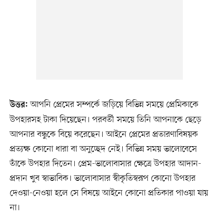
আপনি প্রেমের সম্পর্কে জড়িয়ে বিভিন্ন সময়ে প্রেমিকাকে
উত্তর:
উপহারসহ টাকা দিয়েছেন। পরবর্তী সময়ে তিনি আপনাকে ছেড়ে
আপনার বন্ধুকে বিয়ে করেছেন। আইনে প্রেমের প্রতারণাবিষয়ক
প্রত্যক্ষ কোনো ধারা বা অনুচ্ছেদ নেই। বিভিন্ন সময় ভালোবেসে
তাঁকে উপহার দিতেন। প্রেম-ভালোবাসার ক্ষেত্রে উপহার আদান-
প্রদান খুব স্বাভাবিক। ভালোবাসার স্বীকৃতিস্বরূপ কোনো উপহার
দেওয়া-নেওয়া হলে সে বিষয়ে আইনে কোনো প্রতিকার পাওয়া যায়
না।