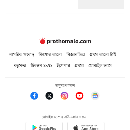
নাগরিক সংবাদ
কিশোর আলো
বিজ্ঞানচিন্তা
প্রথম আলো ট্রাস্ট
বন্ধুসভা
চিরন্তন ১৯৭১
ইপেপার
প্রথমা
মোবাইল ভ্যাস
অনুসরণ করুন
মোবাইল অ্যাপস ডাউনলোড করুন