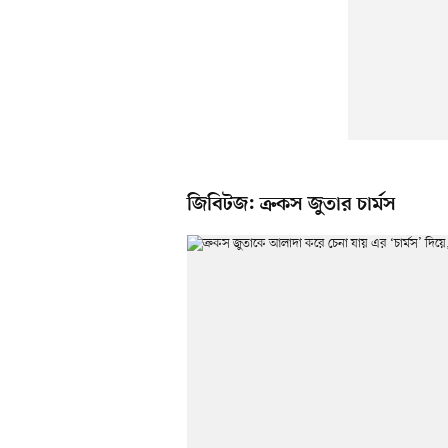
জিবিটজ: ক্রকস জুতার চার্মস