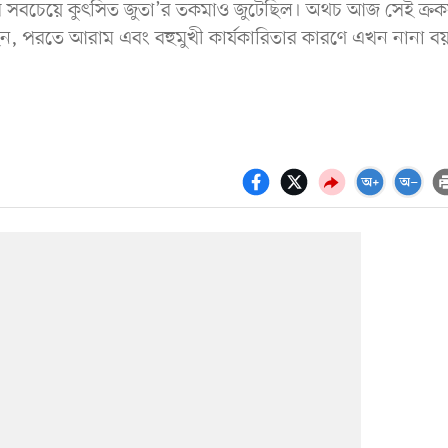
িবীর সবচেয়ে কুৎসিত জুতা’র তকমাও জুটেছিল। অথচ আজ সেই ক্র
ইন, পরতে আরাম এবং বহুমুখী কার্যকারিতার কারণে এখন নানা ব