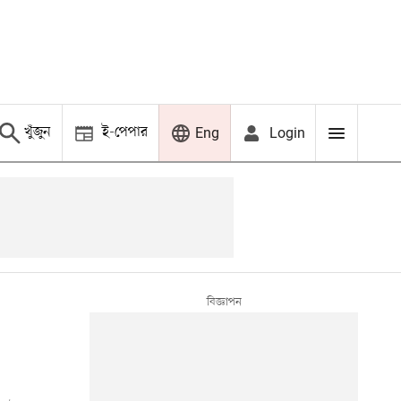
খুঁজুন
ই-পেপার
Login
Eng