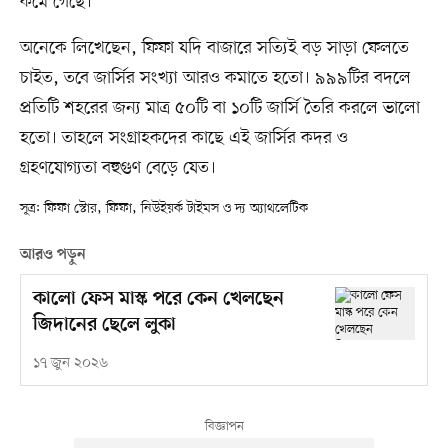
কমে গেছে।
অনেকে লিখেছেন, ফিফা যদি বাজারে সত্যিই বড় সাড়া ফেলতে
চাইত, তবে জার্সির সংখ্যা আরও কমাতে হতো। ৯৯৯টির বদলে
প্রতিটি শহরের জন্য মাত্র ৫০টি বা ১০টি জার্সি তৈরি করলে ভালো
হতো। তাহলে সংগ্রাহকদের কাছে এই জার্সির কদর ও
গ্রহণযোগ্যতা বহুগুণ বেড়ে যেত।
সূত্র: ফিফা স্টোর, ফিফা, নিউইয়র্ক টাইমস ও দ্য অ্যাথলেটিক
আরও পড়ুন
কালো ফেস মাস্ক পরে কেন খেলছেন
জিদানের ছেলে লুকা
১৭ জুন ২০২৬