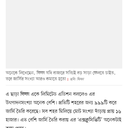
অনেকে লিখেছেন, ফিফা যদি বাজারে সত্যিই বড় সাড়া ফেলতে চাইত,
তবে জার্সির সংখ্যা আরও কমাতে হতো
ছবি: ফিফা
এ ছাড়া ফিফা একে লিমিটেড এডিশন বললেও এর
উৎপাদনসংখ্যা অনেক বেশি। প্রতিটি শহরের জন্য ৯৯৯টি করে
জার্সি তৈরি করেছে। সব শহর মিলিয়ে মোট সংখ্যা দাঁড়ায় প্রায় ১৬
হাজার। এত বেশি জার্সি তৈরি করায় এর ‘এক্সক্লুসিভিটি’ অনেকটাই