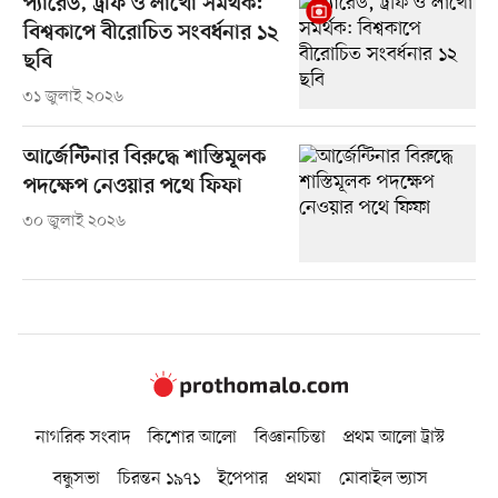
প্যারেড, ট্রফি ও লাখো সমর্থক:
বিশ্বকাপে বীরোচিত সংবর্ধনার ১২
ছবি
৩১ জুলাই ২০২৬
আর্জেন্টিনার বিরুদ্ধে শাস্তিমূলক
পদক্ষেপ নেওয়ার পথে ফিফা
৩০ জুলাই ২০২৬
নাগরিক সংবাদ
কিশোর আলো
বিজ্ঞানচিন্তা
প্রথম আলো ট্রাস্ট
বন্ধুসভা
চিরন্তন ১৯৭১
ইপেপার
প্রথমা
মোবাইল ভ্যাস