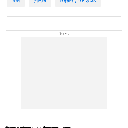
ফিফা
পোশাক
বিশ্বকাপ ফুটবল ২০২৬