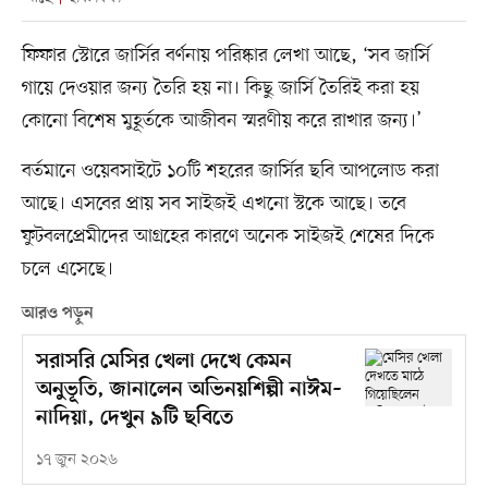
ফিফার স্টোরে জার্সির বর্ণনায় পরিষ্কার লেখা আছে, ‘সব জার্সি
গায়ে দেওয়ার জন্য তৈরি হয় না। কিছু জার্সি তৈরিই করা হয়
কোনো বিশেষ মুহূর্তকে আজীবন স্মরণীয় করে রাখার জন্য।’
বর্তমানে ওয়েবসাইটে ১০টি শহরের জার্সির ছবি আপলোড করা
আছে। এসবের প্রায় সব সাইজই এখনো স্টকে আছে। তবে
ফুটবলপ্রেমীদের আগ্রহের কারণে অনেক সাইজই শেষের দিকে
চলে এসেছে।
আরও পড়ুন
সরাসরি মেসির খেলা দেখে কেমন
অনুভূতি, জানালেন অভিনয়শিল্পী নাঈম–
নাদিয়া, দেখুন ৯টি ছবিতে
১৭ জুন ২০২৬