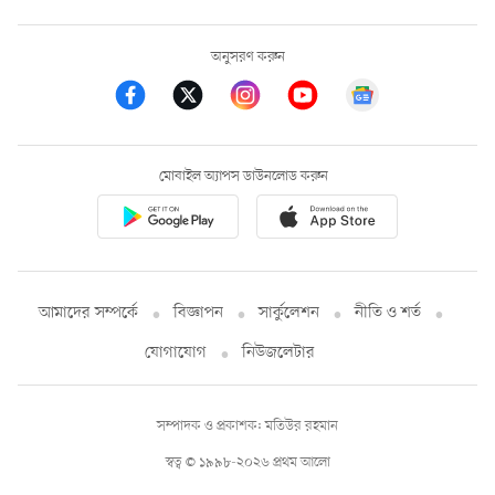
অনুসরণ করুন
মোবাইল অ্যাপস ডাউনলোড করুন
আমাদের সম্পর্কে
বিজ্ঞাপন
সার্কুলেশন
নীতি ও শর্ত
যোগাযোগ
নিউজলেটার
সম্পাদক ও প্রকাশক: মতিউর রহমান
স্বত্ব © ১৯৯৮-২০২৬ প্রথম আলো