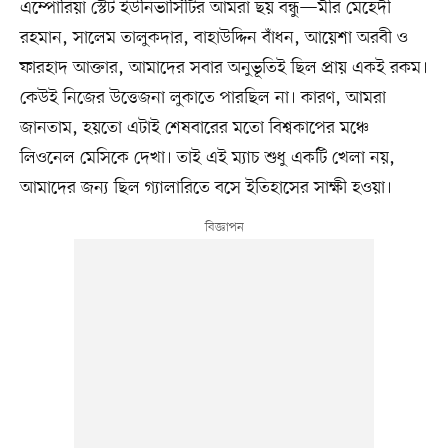
এম্পোরিয়া স্টেট ইউনিভার্সিটির আমরা ছয় বন্ধু—মীর মেহেদী
রহমান, সালেম তালুকদার, বাহাউদ্দিন বাঁধন, আয়েশা অরবী ও
ফারহাদ আক্তার, আমাদের সবার অনুভূতিই ছিল প্রায় একই রকম।
কেউই নিজের উত্তেজনা লুকাতে পারছিল না। কারণ, আমরা
জানতাম, হয়তো এটাই শেষবারের মতো বিশ্বকাপের মঞ্চে
লিওনেল মেসিকে দেখা। তাই এই ম্যাচ শুধু একটি খেলা নয়,
আমাদের জন্য ছিল গ্যালারিতে বসে ইতিহাসের সাক্ষী হওয়া।