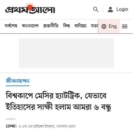
Login
সর্বশেষ
বাংলাদেশ
রাজনীতি
বিশ্ব
বাণিজ্য
মতামত
খেলা
Eng
বিনো
জীবনযাপন
বিশ্বকাপে মেসির হ্যাটট্রিক, যেভাবে
ইতিহাসের সাক্ষী হলাম আমরা ৬ বন্ধু
লেখা:
এ এস এম জহিরুল ইসলাম, কানসাস থেকে