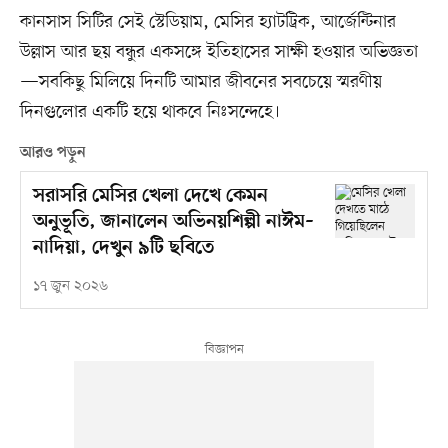
কানসাস সিটির সেই স্টেডিয়াম, মেসির হ্যাটট্রিক, আর্জেন্টিনার
উল্লাস আর ছয় বন্ধুর একসঙ্গে ইতিহাসের সাক্ষী হওয়ার অভিজ্ঞতা
—সবকিছু মিলিয়ে দিনটি আমার জীবনের সবচেয়ে স্মরণীয়
দিনগুলোর একটি হয়ে থাকবে নিঃসন্দেহে।
আরও পড়ুন
সরাসরি মেসির খেলা দেখে কেমন
অনুভূতি, জানালেন অভিনয়শিল্পী নাঈম–
নাদিয়া, দেখুন ৯টি ছবিতে
১৭ জুন ২০২৬