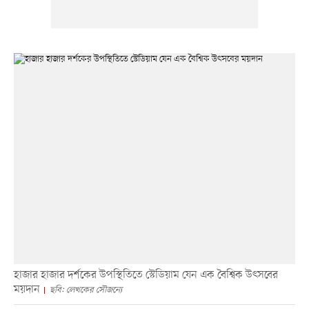
হাজার হাজার দর্শকের উপস্থিতিতে স্টেডিয়াম যেন এক বৈশ্বিক উৎসবের
ময়দান
ছবি: লেখকের সৌজন্যে