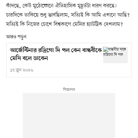
কাঁদছে, কেউ মুঠোফোনে ঐতিহাসিক মুহূর্তটা ধারণ করছে।
চারদিকে তাকিয়ে শুধু ভাবছিলাম, সত্যিই কি আমি এখানে আছি?
সত্যিই কি নিজের চোখে বিশ্বকাপে মেসির হ্যাটট্রিক দেখলাম?
আরও পড়ুন
আর্জেন্টিনার রদ্রিগো দি পল কেন বান্ধবীকে
মেসি বলে ডাকেন
১৭ জুন ২০২৬