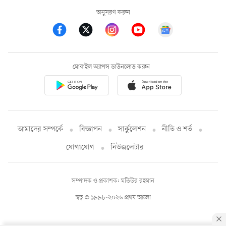
অনুসরণ করুন
মোবাইল অ্যাপস ডাউনলোড করুন
আমাদের সম্পর্কে
বিজ্ঞাপন
সার্কুলেশন
নীতি ও শর্ত
যোগাযোগ
নিউজলেটার
সম্পাদক ও প্রকাশক: মতিউর রহমান
স্বত্ব © ১৯৯৮-২০২৬ প্রথম আলো