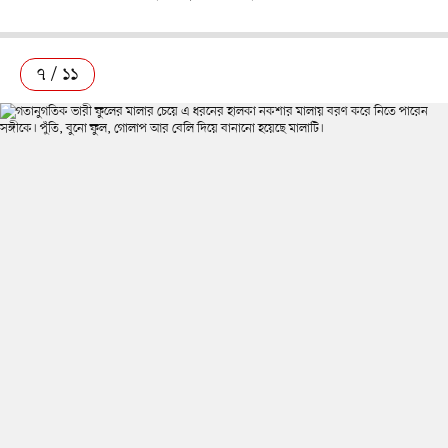
৭ / ১১