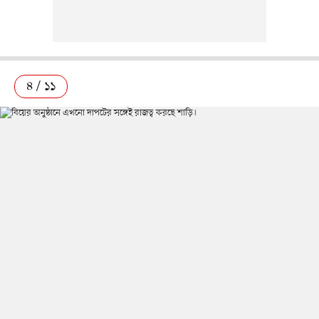
৪ / ১১