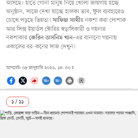
আসছে। হাতে গোনা মানুষ নিয়ে খোলা জায়গায় হচ্ছে
অনুষ্ঠান, সাজে দেখা যাচ্ছে হালকা ভাব, ফুল ব্যবহারেও
চোখে পড়ছে ভিন্নতা।
র নকশা করা পোশাক
সাফিয়া সাথী
আর সিক্স ইয়ার্ডস স্টোরির স্বত্বাধিকারী ও গয়নার
নকশাকার
এর বানানো গয়নায়
জেরিন তাসনিম খান–
একালের বর–কনের সাজ দেখুন।
আপডেট: ০৮ জানুয়ারি ২০২৬, ১৪: ৩০
১ / ১১