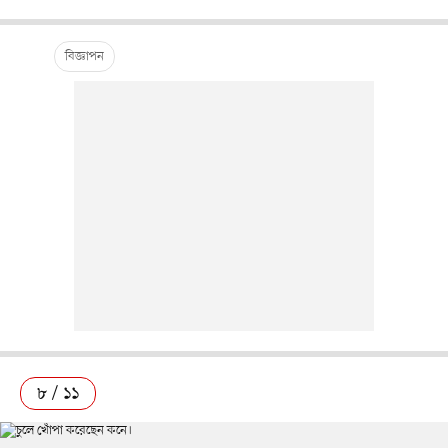
৮ / ১১