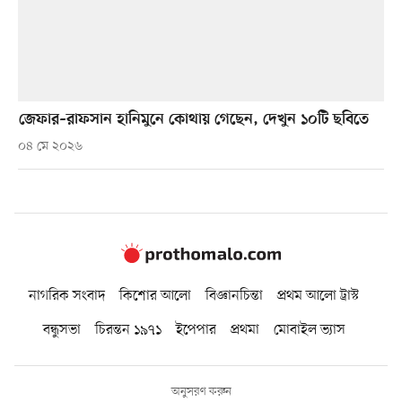
জেফার–রাফসান হানিমুনে কোথায় গেছেন, দেখুন ১০টি ছবিতে
০৪ মে ২০২৬
নাগরিক সংবাদ
কিশোর আলো
বিজ্ঞানচিন্তা
প্রথম আলো ট্রাস্ট
বন্ধুসভা
চিরন্তন ১৯৭১
ইপেপার
প্রথমা
মোবাইল ভ্যাস
অনুসরণ করুন