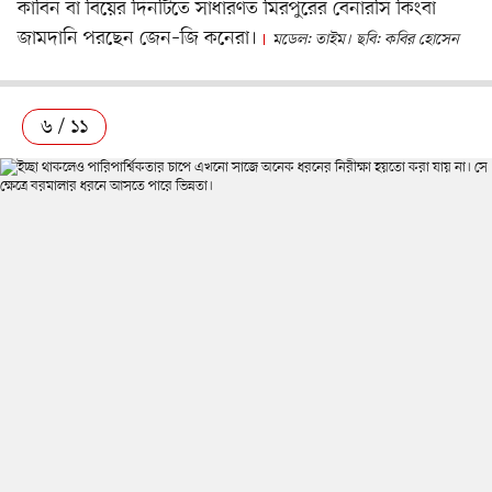
কাবিন বা বিয়ের দিনটিতে সাধারণত মিরপুরের বেনারসি কিংবা
জামদানি পরছেন জেন–জি কনেরা।
মডেল: তাইম। ছবি: কবির হোসেন
৬ / ১১