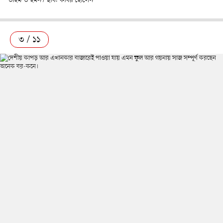
তাইম ও ইমন। ছবি: কবির হোসেন
৩ / ১১