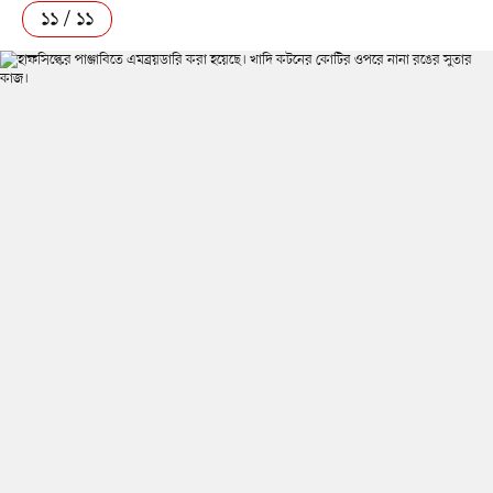
১১ / ১১