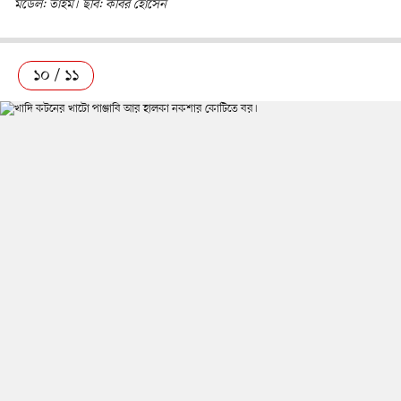
মডেল: তাইম। ছবি: কবির হোসেন
১০ / ১১