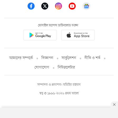
মোবাইল অ্যাপস ডাউনলোড করুন
আমাদের সম্পর্কে
বিজ্ঞাপন
সার্কুলেশন
নীতি ও শর্ত
যোগাযোগ
নিউজলেটার
সম্পাদক ও প্রকাশক: মতিউর রহমান
স্বত্ব © ১৯৯৮-২০২৬ প্রথম আলো