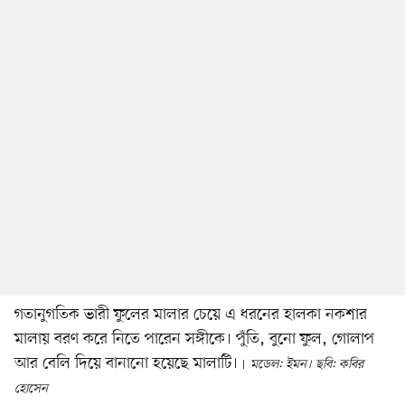
গতানুগতিক ভারী ফুলের মালার চেয়ে এ ধরনের হালকা নকশার
মালায় বরণ করে নিতে পারেন সঙ্গীকে। পুঁতি, বুনো ফুল, গোলাপ
আর বেলি দিয়ে বানানো হয়েছে মালাটি।
মডেল: ইমন। ছবি: কবির
হোসেন