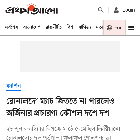
Login
সর্বশেষ
বাংলাদেশ
রাজনীতি
বিশ্ব
বাণিজ্য
মতামত
খেলা
Eng
বিনো
ফ্যাশন
রোনালদো ম্যাচ জিততে না পারলেও
জর্জিনার প্রচারণা কৌশল দশে দশ
২৮ জুন কলম্বিয়ার বিপক্ষে মাঠে নেমেছিল
ক্রিস্টিয়ানো
র দল পর্তুগাল। ফলাফল গোলশূন্য ড্র।
রোনালদো