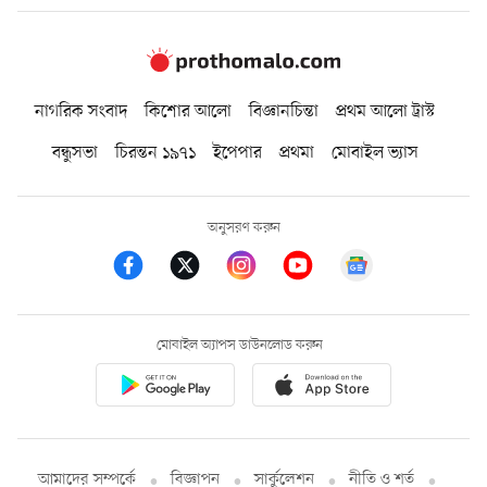
নাগরিক সংবাদ
কিশোর আলো
বিজ্ঞানচিন্তা
প্রথম আলো ট্রাস্ট
বন্ধুসভা
চিরন্তন ১৯৭১
ইপেপার
প্রথমা
মোবাইল ভ্যাস
অনুসরণ করুন
মোবাইল অ্যাপস ডাউনলোড করুন
আমাদের সম্পর্কে
বিজ্ঞাপন
সার্কুলেশন
নীতি ও শর্ত