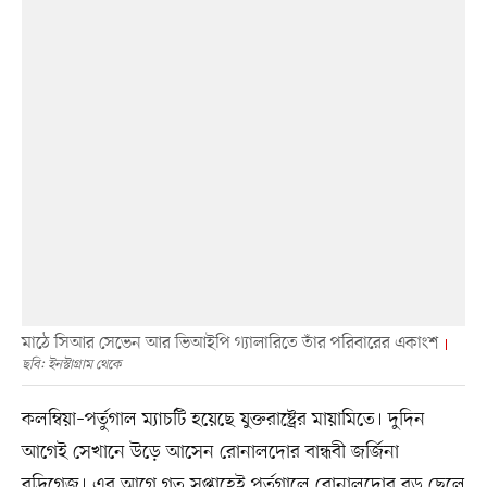
মাঠে সিআর সেভেন আর ভিআইপি গ্যালারিতে তাঁর পরিবারের একাংশ
ছবি: ইনস্টাগ্রাম থেকে
কলম্বিয়া–পর্তুগাল ম্যাচটি হয়েছে যুক্তরাষ্ট্রের মায়ামিতে। দুদিন
আগেই সেখানে উড়ে আসেন রোনালদোর বান্ধবী জর্জিনা
রদ্রিগেজ। এর আগে গত সপ্তাহেই পর্তুগালে রোনালদোর বড় ছেলে