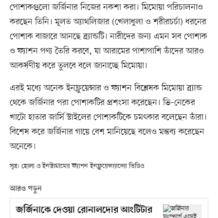
পোশাকগুলো জর্জিনার নিজের নকশা করা। মিমোয়া পরিচালনাও
করছেন তিনি। মূলত অ্যাথলিজার (খেলাধুলা ও শরীরচর্চা) ধরনের
পোশাক বাজারে আনছে ব্র্যান্ডটি। নারীদের জন্য এমন সব পোশাক
ও ফ্যাশন পণ্য তৈরি করবে, যা আরামের পাশাপাশি তাঁদের আরও
আকর্ষণীয় করে তুলবে বলে জানাচ্ছে মিমোয়া।
এরই মধ্যে অনেক ইনফ্লুয়েন্সার ও ফ্যাশন বিশ্লেষক মিমোয়া ব্র্যান্ড
থেকে জর্জিনার পরা পোশাকটির প্রশংসা করেছেন। ভি–নেকের
খাটো হাতার জার্সি স্টাইলের পোশাকটিকে চমৎকার বলেছেন তাঁরা।
বিশেষ করে জর্জিনার গায়ে বেশ মানিয়েছে বলেও মন্তব্য করেছেন
অনেকে।
সূত্র: হোলা ও ইনস্টাগ্রামের ফ্যাশন ইনফ্লুয়েন্সারদের ভিডিও
আরও পড়ুন
জর্জিনাকে দেওয়া রোনালদোর আংটিটার