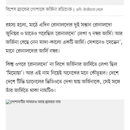
বিশেষ ব্র্যান্ডের পোশাকে জর্জিনা রদ্রিগেজ
ছবি: ইনস্টাগ্রাম থেকে
রহস্য হলো, মাঠে এদিন রোনালদোর দুই সন্তান রোনালদো
জুনিয়র ও মাতেও পরেছিল ‘রোনালদো’ লেখা ৭ নম্বর জার্সি। আর
জর্জিনা বেছে নেন সাদা–কালো একটি জার্সি। সেখানেও ‘সেভেন’,
মানে রোনালদোর জার্সি নম্বর।
কিন্তু ওপরে ‘রোনালদো’ না লিখে জর্জিনার জার্সিতে লেখা ছিল
‘মিমোয়া’। আর এই নাম নিয়েই অনেকের মনে কৌতূহল। দেশে
দেশে টিভি চ্যানেলের ভিডিওতে দেখা যায় জর্জিনাকে, সেই সঙ্গে
তাঁর জার্সিতে থাকা নামটিও।