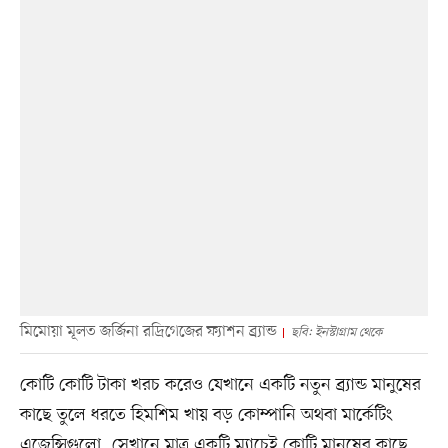
মিমোয়া মূলত জর্জিনা রদ্রিগেজের ফ্যাশন ব্র্যান্ড
ছবি: ইনস্টাগ্রাম থেকে
কোটি কোটি টাকা খরচ করেও যেখানে একটি নতুন ব্র্যান্ড মানুষের
কাছে তুলে ধরতে হিমশিম খায় বড় কোম্পানি অথবা মার্কেটিং
এজেন্সিগুলো, সেখানে মাত্র একটি ম্যাচেই কোটি মানুষের কাছে