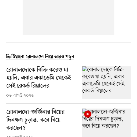
ক্রিস্টিয়ানো রোনালদো নিয়ে আরও পড়ুন
রোনালদোকে বিক্রি করেও যা
হয়নি, এবার একাডেমি থেকেই
সেই রেকর্ড রিয়ালের
০৬ আগস্ট ২০২৬
রোনালদো-জর্জিনার বিয়ের
দিনক্ষণ চূড়ান্ত, কবে বিয়ে
করছেন?