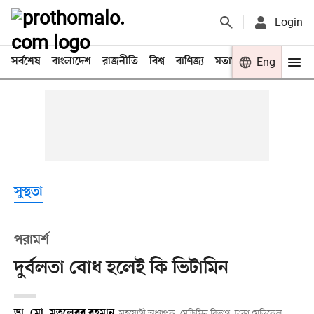
Login
সর্বশেষ
বাংলাদেশ
রাজনীতি
বিশ্ব
বাণিজ্য
মতামত
খেলা
Eng
বিনো
সুস্থতা
পরামর্শ
দুর্বলতা বোধ হলেই কি ভিটামিন
ডা. মো. মতলেবুর রহমান
সহযোগী অধ্যাপক, মেডিসিন বিভাগ, ঢাকা মেডিকেল