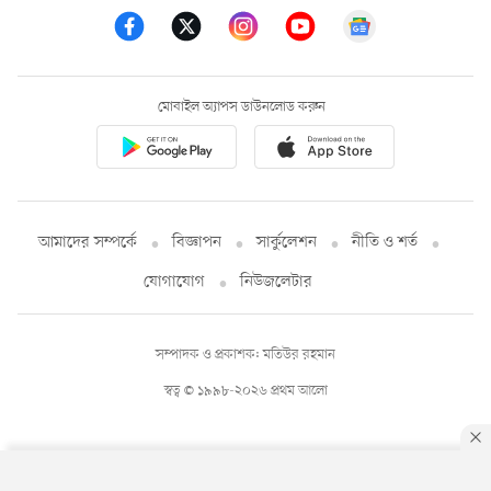
মোবাইল অ্যাপস ডাউনলোড করুন
আমাদের সম্পর্কে
বিজ্ঞাপন
সার্কুলেশন
নীতি ও শর্ত
যোগাযোগ
নিউজলেটার
সম্পাদক ও প্রকাশক: মতিউর রহমান
স্বত্ব © ১৯৯৮-২০২৬ প্রথম আলো