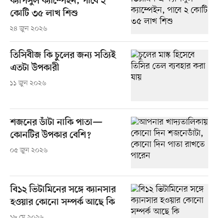
ক্যাপসুল ক্যাম্পেইন, পাবে ২
কোটি ৩৫ লাখ শিশু
২৪ জুন ২০২৬
তিসিবীজ কি চুলের জন্য সত্যিই
এতটা উপকারী
১১ জুন ২০২৬
শজনের ডাঁটা নাকি পাতা—
কোনটির উপকার বেশি?
০৫ জুন ২০২৬
বি১২ ভিটামিনের সঙ্গে ক্যানসার
হওয়ার কোনো সম্পর্ক আছে কি
১৮ মে ২০২৬