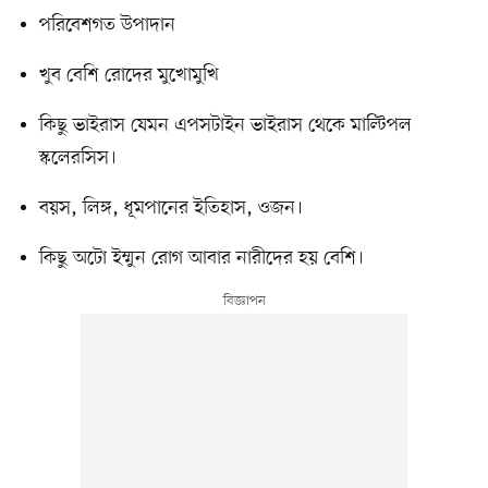
পরিবেশগত উপাদান
খুব বেশি রোদের মুখোমুখি
কিছু ভাইরাস যেমন এপসটাইন ভাইরাস থেকে মাল্টিপল
স্কলেরসিস।
বয়স, লিঙ্গ, ধূমপানের ইতিহাস, ওজন।
কিছু অটো ইম্মুন রোগ আবার নারীদের হয় বেশি।