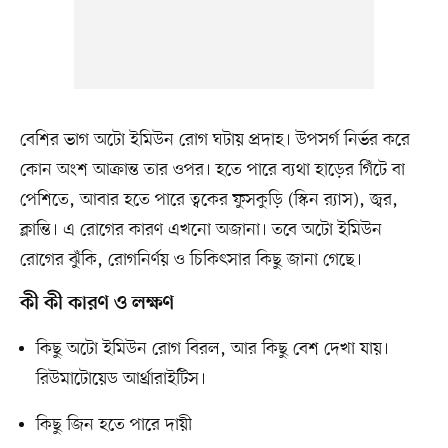
বেশির ভাগ অটো ইমিউন রোগ ঘটায় প্রদাহ। উপসর্গ নির্ভর করে
কোন অংশ আক্রান্ত তার ওপর। হতে পারে ব্যথা হাড়ের গিঁটে বা
পেশিতে, আবার হতে পারে ত্বকের ফুসকুড়ি (স্কিন র‍্যাস), জ্বর,
ক্লান্তি। এ রোগের কারণ এখনো অজানা। তবে অটো ইমিউন
রোগের ঝুঁকি, রোগনির্ণয় ও চিকিৎসার কিছু জানা গেছে।
কী কী কারণ ও লক্ষণ
কিছু অটো ইমিউন রোগ বিরল, আর কিছু বেশ দেখা যায়।
রিউমাটোয়েড আর্থ্রারাইটিস।
কিছু জিন হতে পারে দায়ী