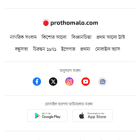
নাগরিক সংবাদ
কিশোর আলো
বিজ্ঞানচিন্তা
প্রথম আলো ট্রাস্ট
বন্ধুসভা
চিরন্তন ১৯৭১
ইপেপার
প্রথমা
মোবাইল ভ্যাস
অনুসরণ করুন
মোবাইল অ্যাপস ডাউনলোড করুন