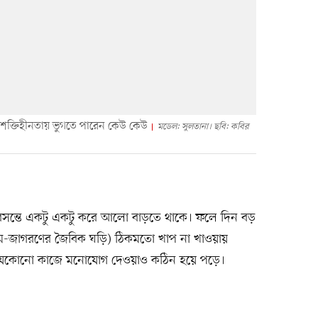
া শক্তিহীনতায় ভুগতে পারেন কেউ কেউ
মডেল: সুলতানা। ছবি: কবির
ন্তে একটু একটু করে আলো বাড়তে থাকে। ফলে দিন বড়
(ঘুম-জাগরণের জৈবিক ঘড়ি) ঠিকমতো খাপ না খাওয়ায়
য় যেকোনো কাজে মনোযোগ দেওয়াও কঠিন হয়ে পড়ে।