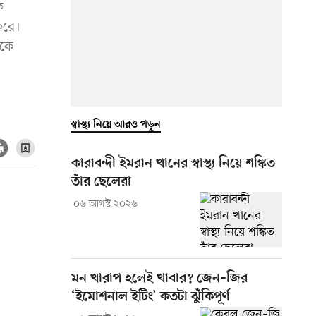
ে
করে।
রকে
স্বাস্থ্য নিয়ে আরও পড়ুন
কারাবন্দী ইমরান খানের স্বাস্থ্য নিয়ে শঙ্কিত
তাঁর ছেলেরা
০৬ আগস্ট ২০২৬
মন খারাপ হলেই খাবার? জেন–জির
‘ইমোশনাল ইটিং’ কতটা ঝুঁকিপূর্ণ