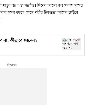
ব ঋতুর মধ্যে তা সর্বোচ্চ। দিনের আলো কম থাকায় ঘুমের
া-ডোবার সময় বদলে গেলে শরীর ঠিকভাবে আগের রুটিনে
।
রবে না, কীভাবে জানেন?