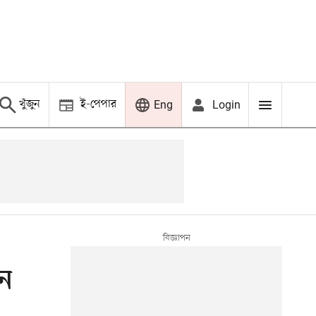
খুঁজুন
ই-পেপার
Login
Eng
েন