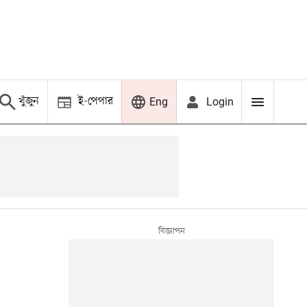
খুঁজুন
ই-পেপার
Login
Eng