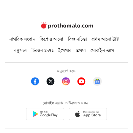
নাগরিক সংবাদ
কিশোর আলো
বিজ্ঞানচিন্তা
প্রথম আলো ট্রাস্ট
বন্ধুসভা
চিরন্তন ১৯৭১
ইপেপার
প্রথমা
মোবাইল ভ্যাস
অনুসরণ করুন
মোবাইল অ্যাপস ডাউনলোড করুন