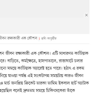
জীবন রক্ষাকারী এক কৌশল
ছবি: সংগৃহীত
শন জীবন রক্ষাকারী এক কৌশল। এটি সাধারণত কার্ডিয়াক
 করে। বাড়িতে, কর্মক্ষেত্রে, হাসপাতালে, রাস্তাঘাটে চলার
েকোনো সময়ে কার্ডিয়াক অ্যারেস্ট হতে পারে। হঠাৎ এ রকম
িয়ে যাওয়া পর্যন্ত এই সংকটাপন্ন সময়টায় কারও জীবন
 ২৪ মার্চ জনপ্রিয় ক্রিকেট তারকা তামিম ইকবাল হার্ট অ্যাটাক
 হয়েছিল বলেই দ্রুততম সময়ে চিকিৎসকেরা তাঁকে