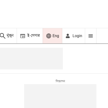
খুঁজুন
ই-পেপার
Login
Eng