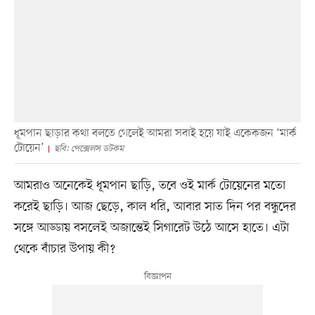
ধূমপান ছাড়ার কথা বলতে গেলেই আমরা সবাই হয়ে যাই একেকজন ‘মার্ক
টোয়েন’
ছবি: পেক্সেলস ডটকম
আমরাও অনেকেই ধূমপান ছাড়ি, তবে ওই মার্ক টোয়েনের মতো
করেই ছাড়ি। আজ ছেড়ে, কাল ধরি, আবার সাত দিন পর বন্ধুদের
সঙ্গে আড্ডায় বসলেই অজান্তেই সিগারেট উঠে আসে হাতে। এটা
থেকে বাঁচার উপায় কী?