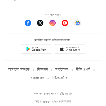
অনুসরণ করুন
মোবাইল অ্যাপস ডাউনলোড করুন
আমাদের সম্পর্কে
বিজ্ঞাপন
সার্কুলেশন
নীতি ও শর্ত
যোগাযোগ
নিউজলেটার
সম্পাদক ও প্রকাশক: মতিউর রহমান
স্বত্ব © ১৯৯৮-২০২৬ প্রথম আলো