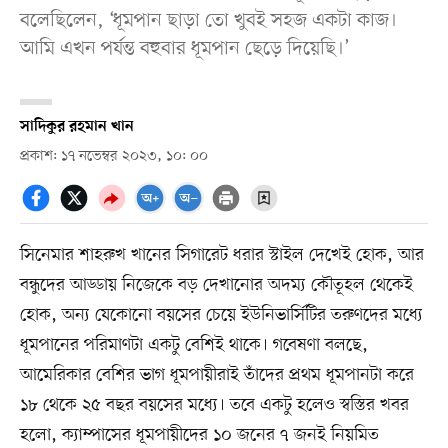
বলেছিলেন, ‘ধূমপান ছাড়া তো খুবই সহজ একটা কাজ।
আমি এখন পর্যন্ত বহুবার ধূমপান ছেড়ে দিয়েছি।’
সাদিকুর রহমান খান
প্রকাশ: ১৭ নভেম্বর ২০২৩, ১০: ০০
সিনেমার শাহরুখ খানের সিগারেট ধরার স্টাইল দেখেই হোক, আর
বন্ধুদের আড্ডায় নিজেকে বড় দেখানোর অদম্য কৌতূহল থেকেই
হোক, অন্য যেকোনো বয়সের চেয়ে ইউনিভার্সিটির তরুণদের মধ্যে
ধূমপানের পরিমাণটা একটু বেশিই থাকে। গবেষণা বলছে,
আমেরিকার বেশির ভাগ ধূমপায়ীরাই তাঁদের প্রথম ধূমপানটা করে
১৮ থেকে ২৫ বছর বয়সের মধ্যে। তবে একটু হলেও স্বস্তির খবর
হলো, ক্যাম্পাসের ধূমপায়ীদের ১০ জনের ৭ জনই নিয়মিত