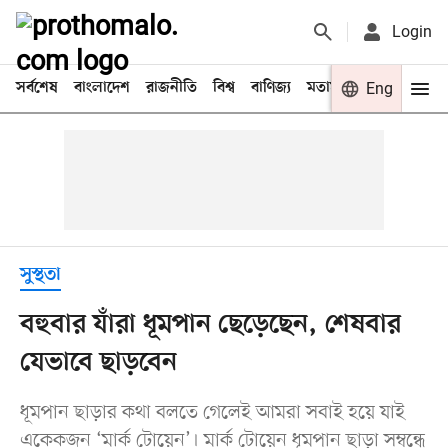
Login
সর্বশেষ
বাংলাদেশ
রাজনীতি
বিশ্ব
বাণিজ্য
মতামত
খেলা
Eng
বিনো
সুস্থতা
বহুবার যাঁরা ধূমপান ছেড়েছেন, শেষবার
যেভাবে ছাড়বেন
ধূমপান ছাড়ার কথা বলতে গেলেই আমরা সবাই হয়ে যাই
একেকজন ‘মার্ক টোয়েন’। মার্ক টোয়েন ধূমপান ছাড়া সম্বন্ধে