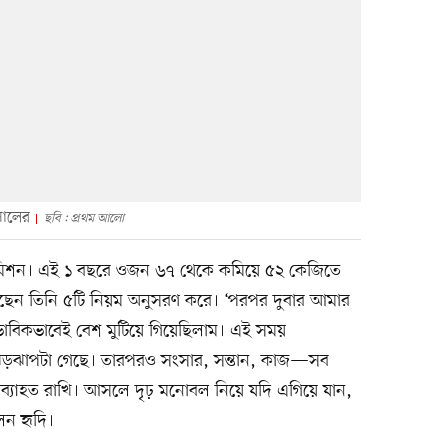
সালের
ছবি : প্রথম আলো
িশন। এই ১ বছরে ওজন ৬৭ থেকে কমিয়ে ৫২ কেজিতে
েন তিনি ৫টি নিয়ম অনুসরণ করে। ‘পরপর দুবার আমার
াভাবিকভাবেই বেশ মুটিয়ে গিয়েছিলাম। এই সময়
ঝড়ঝাপটা গেছে। তারপরও সংসার, সন্তান, কাজ—সব
অব্যাহত রাখি। আসলে দৃঢ় মনোবল নিয়ে যদি এগিয়ে যান,
েন হৃদি।