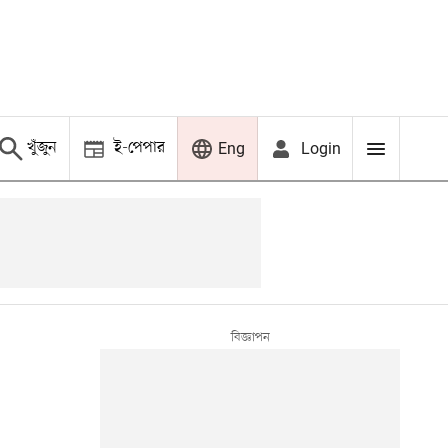
খুঁজুন
ই-পেপার
Login
Eng