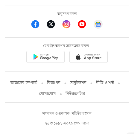
অনুসরণ করুন
মোবাইল অ্যাপস ডাউনলোড করুন
আমাদের সম্পর্কে
বিজ্ঞাপন
সার্কুলেশন
নীতি ও শর্ত
যোগাযোগ
নিউজলেটার
সম্পাদক ও প্রকাশক: মতিউর রহমান
স্বত্ব © ১৯৯৮-২০২৬ প্রথম আলো