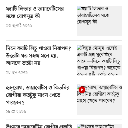
ফ্যাটি লিভার ও ডায়াবেটিসের
মধ্যে যোগসূত্র কী
০৩ জুলাই ২০২৬
দিনে কয়টি লিচু খাওয়া নিরাপদ?
উত্তরটা যত সহজ মনে হয়,
আসলে ততটা নয়
০৮ জুন ২০২৬
হৃদ্‌রোগ, ডায়াবেটিস ও কিডনির
রোগীরা কতটুকু মাংস খেতে
পারবেন?
২৮ মে ২০২৬
উৎসবে ডায়াবেটিস রোগীর প্রস্তুতি