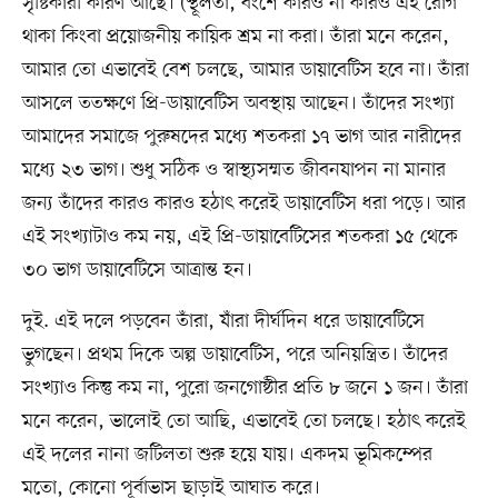
সৃষ্টিকারী কারণ আছে। (স্থূলতা, বংশে কারও না কারও এই রোগ
থাকা কিংবা প্রয়োজনীয় কায়িক শ্রম না করা। তাঁরা মনে করেন,
আমার তো এভাবেই বেশ চলছে, আমার ডায়াবেটিস হবে না। তাঁরা
আসলে ততক্ষণে প্রি-ডায়াবেটিস অবস্থায় আছেন। তাঁদের সংখ্যা
আমাদের সমাজে পুরুষদের মধ্যে শতকরা ১৭ ভাগ আর নারীদের
মধ্যে ২৩ ভাগ। শুধু সঠিক ও স্বাস্থ্যসম্মত জীবনযাপন না মানার
জন্য তাঁদের কারও কারও হঠাৎ করেই ডায়াবেটিস ধরা পড়ে। আর
এই সংখ্যাটাও কম নয়, এই প্রি-ডায়াবেটিসের শতকরা ১৫ থেকে
৩০ ভাগ ডায়াবেটিসে আত্রান্ত হন।
দুই. এই দলে পড়বেন তাঁরা, যাঁরা দীর্ঘদিন ধরে ডায়াবেটিসে
ভুগছেন। প্রথম দিকে অল্প ডায়াবেটিস, পরে অনিয়ন্ত্রিত। তাঁদের
সংখ্যাও কিন্তু কম না, পুরো জনগোষ্ঠীর প্রতি ৮ জনে ১ জন। তাঁরা
মনে করেন, ভালোই তো আছি, এভাবেই তো চলছে। হঠাৎ করেই
এই দলের নানা জটিলতা শুরু হয়ে যায়। একদম ভূমিকম্পের
মতো, কোনো পূর্বাভাস ছাড়াই আঘাত করে।