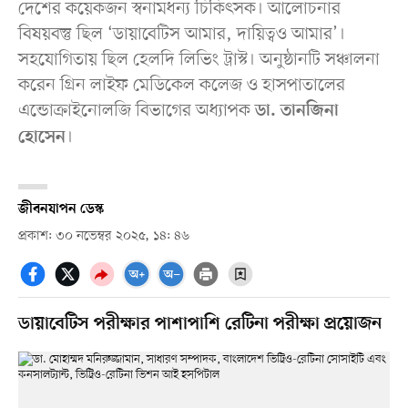
দেশের কয়েকজন স্বনামধন্য চিকিৎসক। আলোচনার
বিষয়বস্তু ছিল ‘ডায়াবেটিস আমার, দায়িত্বও আমার’।
সহযোগিতায় ছিল হেলদি লিভিং ট্রাস্ট। অনুষ্ঠানটি সঞ্চালনা
করেন গ্রিন লাইফ মেডিকেল কলেজ ও হাসপাতালের
এন্ডোক্রাইনোলজি বিভাগের অধ্যাপক
ডা. তানজিনা
।
হোসেন
জীবনযাপন ডেস্ক
প্রকাশ: ৩০ নভেম্বর ২০২৫, ১৪: ৪৬
ডায়াবেটিস পরীক্ষার পাশাপাশি রেটিনা পরীক্ষা প্রয়োজন