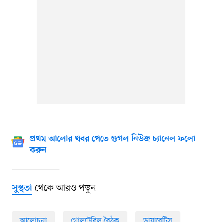
প্রথম আলোর খবর পেতে গুগল নিউজ চ্যানেল ফলো
করুন
থেকে আরও পড়ুন
সুস্থতা
আলোচনা
গোলটেবিল বৈঠক
ডায়াবেটিস