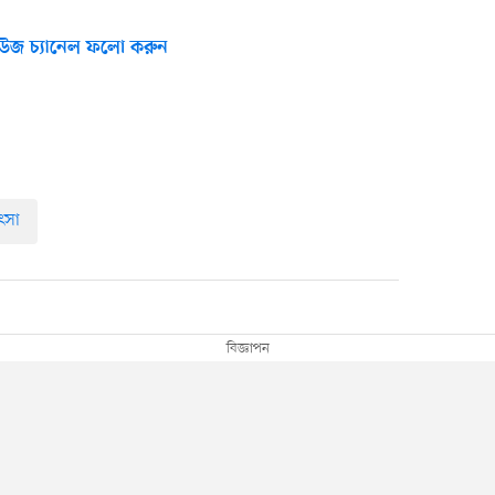
উজ চ্যানেল ফলো করুন
ৎসা