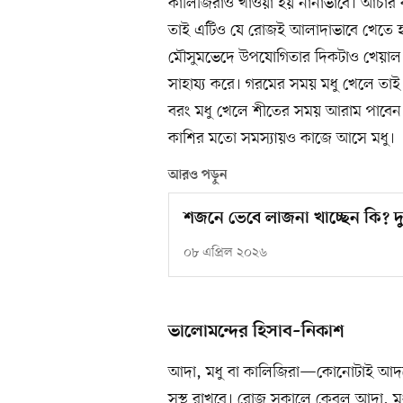
কালিজিরাও খাওয়া হয় নানাভাবে। আচার
তাই এটিও যে রোজই আলাদাভাবে খেতে হ
মৌসুমভেদে উপযোগিতার দিকটাও খেয়াল 
সাহায্য করে। গরমের সময় মধু খেলে তাই
বরং মধু খেলে শীতের সময় আরাম পাবেন। 
কাশির মতো সমস্যায়ও কাজে আসে মধু।
আরও পড়ুন
শজনে ভেবে লাজনা খাচ্ছেন কি? দুট
০৮ এপ্রিল ২০২৬
ভালোমন্দের হিসাব–নিকাশ
আদা, মধু বা কালিজিরা—কোনোটাই আদত
সুস্থ রাখবে। রোজ সকালে কেবল আদা, মধু