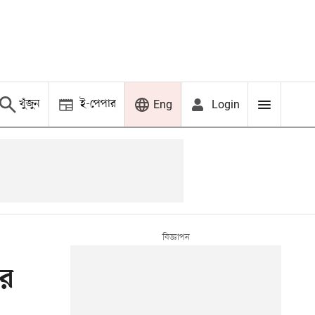
খুঁজুন
ই-পেপার
Login
Eng
ের