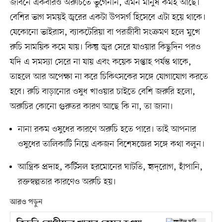
জীবনে একবারও অরুচিতে ভুগেননি, এমন মানুষ কমই আছে।
বেশির ভাগ সময়ই জ্বরের একটা উপসর্গ হিসেবে এটা হয়ে থাকে।
যেকোনো ভাইরাস, ব্যাকটেরিয়া বা পরজীবী সংক্রমণ হলে মুখে
রুচি সাময়িক কমে যায়। কিন্তু জ্বর সেরে যাওয়ার কিছুদিন পরও
যদি এ সমস্যা সেরে না যায় এবং কয়েক সপ্তাহ পর্যন্ত থাকে,
তাহলে আর অপেক্ষা না করে চিকিৎসকের সঙ্গে যোগাযোগ করতে
হবে। রুচি বাড়ানোর ওষুধ খাওয়ার চাইতে বেশি জরুরি হলো,
অরুচির কোনো গুরুতর কারণ আছে কি না, তা জানা।
নানা রকম ওষুধের কারণে অরুচি হতে পারে। তাই আপনার
ওষুধের তালিকাটি নিয়ে একজন বিশেষজ্ঞের সঙ্গে কথা বলুন।
আন্ত্রিক প্রদাহ, কর্টিসল হরমোনের ঘাটতি, হৃদ্‌রোগ, হাঁপানি,
রক্তস্বল্পতার কারণেও অরুচি হয়।
আরও পড়ুন