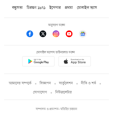
বন্ধুসভা
চিরন্তন ১৯৭১
ইপেপার
প্রথমা
মোবাইল ভ্যাস
অনুসরণ করুন
মোবাইল অ্যাপস ডাউনলোড করুন
আমাদের সম্পর্কে
বিজ্ঞাপন
সার্কুলেশন
নীতি ও শর্ত
যোগাযোগ
নিউজলেটার
সম্পাদক ও প্রকাশক: মতিউর রহমান