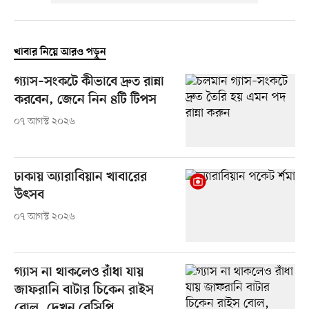
খাবার নিয়ে আরও পড়ুন
গ্যাস–সংকটে কীভাবে দ্রুত রান্না
করবেন, জেনে নিন ৪টি টিপস
০৭ আগস্ট ২০২৬
ঢাকায় অ্যারাবিয়ান খাবারের
উৎসব
০৭ আগস্ট ২০২৬
গ্যাস না থাকলেও রাঁধা যায়
জাফরানি বাটার চিকেন রাইস
বোল, দেখুন রেসিপি