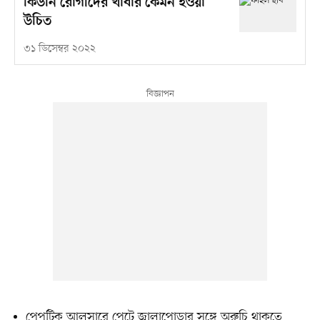
কিডনি রোগীদের খাবার কেমন হওয়া
উচিত
৩১ ডিসেম্বর ২০২২
পেপটিক আলসারে পেটে জ্বালাপোড়ার সঙ্গে অরুচি থাকতে