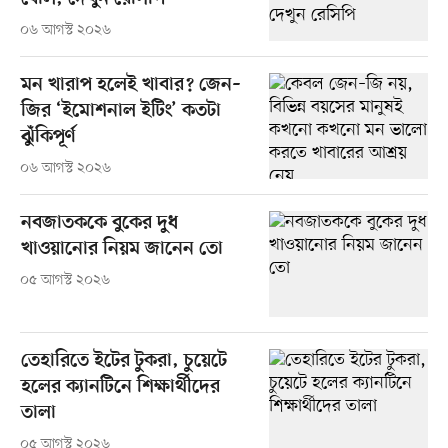
০৬ আগস্ট ২০২৬
মন খারাপ হলেই খাবার? জেন–
জির ‘ইমোশনাল ইটিং’ কতটা
ঝুঁকিপূর্ণ
০৬ আগস্ট ২০২৬
নবজাতককে বুকের দুধ
খাওয়ানোর নিয়ম জানেন তো
০৫ আগস্ট ২০২৬
তেহারিতে ইটের টুকরা, চুয়েটে
হলের ক্যানটিনে শিক্ষার্থীদের
তালা
০৫ আগস্ট ২০২৬