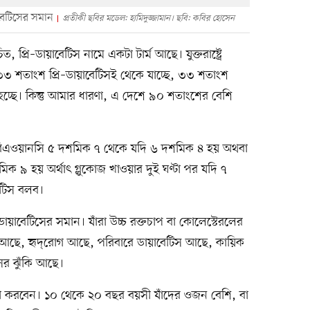
য়াবেটিসের সমান
প্রতীকী ছবির মডেল: হামিদুজ্জামান। ছবি: কবির হোসেন
রি–ডায়াবেটিস নামে একটা টার্ম আছে। যুক্তরাষ্ট্রে
ে ৩৩ শতাংশ প্রি–ডায়াবেটিসই থেকে যাচ্ছে, ৩৩ শতাংশ
হচ্ছে। কিন্তু আমার ধারণা, এ দেশে ৯০ শতাংশের বেশি
 এইচবিএওয়ানসি ৫ দশমিক ৭ থেকে যদি ৬ দশমিক ৪ হয় অথবা
 ৯ হয় অর্থাৎ গ্লুকোজ খাওয়ার দুই ঘণ্টা পর যদি ৭
েটিস বলব।
ঁকি ডায়াবেটিসের সমান। যাঁরা উচ্চ রক্তচাপ বা কোলেস্টেরলের
ার আছে, হৃদ্‌রোগ আছে, পরিবারে ডায়াবেটিস আছে, কায়িক
সের ঝুঁকি আছে।
ষা করবেন। ১০ থেকে ২০ বছর বয়সী যাঁদের ওজন বেশি, বা