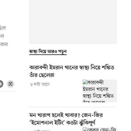
ছিল
েল
কেল
স্বাস্থ্য নিয়ে আরও পড়ুন
কারাবন্দী ইমরান খানের স্বাস্থ্য নিয়ে শঙ্কিত
তাঁর ছেলেরা
৮ ঘণ্টা আগে
মন খারাপ হলেই খাবার? জেন–জির
‘ইমোশনাল ইটিং’ কতটা ঝুঁকিপূর্ণ