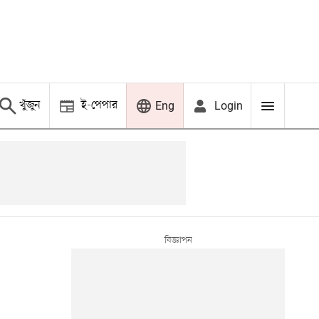
খুঁজুন
ই-পেপার
Login
Eng