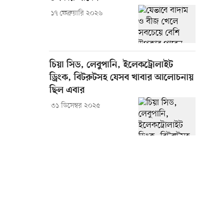
১৭ ফেব্রুয়ারি ২০২৬
চিয়া সিড, লেবুপানি, ইলেকট্রোলাইট
ড্রিংক, বিটরুটসহ যেসব খাবার আলোচনায়
ছিল এবার
৩১ ডিসেম্বর ২০২৫