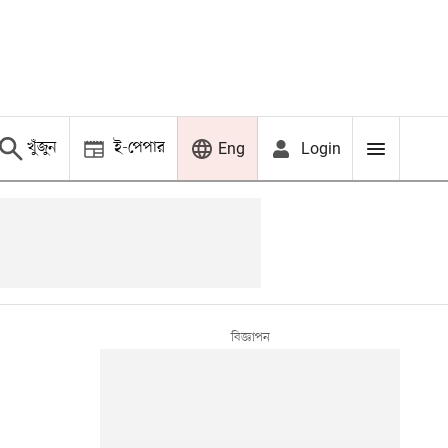
খুঁজুন
ই-পেপার
Login
Eng