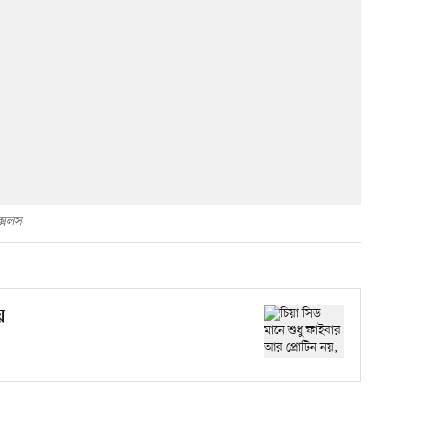
্সেলস
য়