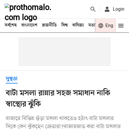
Login
সর্বশেষ
বাংলাদেশ
রাজনীতি
বিশ্ব
বাণিজ্য
মতামত
খেলা
Eng
বিনো
সুস্থতা
বাটা মসলা রান্নার সহজ সমাধান নাকি
স্বাস্থ্যের ঝুঁকি
বাজারে বিভিন্ন গুঁড়া মসলা থাকতেও হঠাৎ বাটা মসলার
দিকে কেন ঝুঁকছেন ক্রেতারা?বাজারজাত করা বাটা মসলার