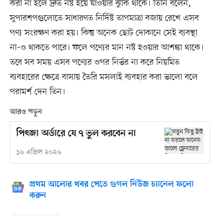
করা না হলে দ্রুত নষ্ট হয়ে যাওয়ার ঝুঁকি থাকে। তিনি বলেন,
সুপারশপগুলোতে সাধারণত নির্দিষ্ট তাপমাত্রা বজায় রেখে এসব
পণ্য সংরক্ষণ করা হয়। কিন্তু অনেক ছোট দোকানে সেই ব্যবস্থা
না–ও থাকতে পারে। ফলে পণ্যের মান নষ্ট হওয়ার আশঙ্কা থাকে।
তবে সব সময় এসব পণ্যের ওপর নির্ভর না করে নিয়মিত
ব্যবহারের ক্ষেত্রে বাসায় তৈরি মসলাই ব্যবহার করা ভালো বলে
পরামর্শ দেন তিন।
আরও পড়ুন
পিৎজা অর্ডারে যে ৭ ভুল করবেন না
১৬ এপ্রিল ২০২৬
প্রথম আলোর খবর পেতে গুগল নিউজ চ্যানেল ফলো
করুন