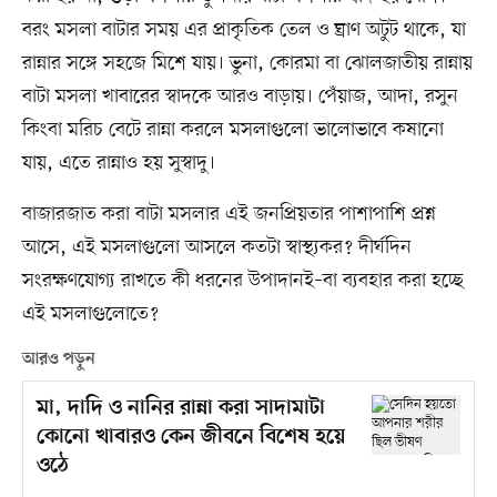
বরং মসলা বাটার সময় এর প্রাকৃতিক তেল ও ঘ্রাণ অটুট থাকে, যা
রান্নার সঙ্গে সহজে মিশে যায়। ভুনা, কোরমা বা ঝোলজাতীয় রান্নায়
বাটা মসলা খাবারের স্বাদকে আরও বাড়ায়। পেঁয়াজ, আদা, রসুন
কিংবা মরিচ বেটে রান্না করলে মসলাগুলো ভালোভাবে কষানো
যায়, এতে রান্নাও হয় সুস্বাদু।
বাজারজাত করা বাটা মসলার এই জনপ্রিয়তার পাশাপাশি প্রশ্ন
আসে, এই মসলাগুলো আসলে কতটা স্বাস্থ্যকর? দীর্ঘদিন
সংরক্ষণযোগ্য রাখতে কী ধরনের উপাদানই–বা ব্যবহার করা হচ্ছে
এই মসলাগুলোতে?
আরও পড়ুন
মা, দাদি ও নানির রান্না করা সাদামাটা
কোনো খাবারও কেন জীবনে বিশেষ হয়ে
ওঠে