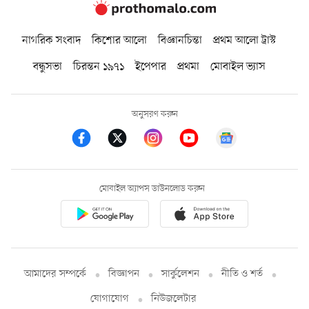
নাগরিক সংবাদ
কিশোর আলো
বিজ্ঞানচিন্তা
প্রথম আলো ট্রাস্ট
বন্ধুসভা
চিরন্তন ১৯৭১
ইপেপার
প্রথমা
মোবাইল ভ্যাস
অনুসরণ করুন
মোবাইল অ্যাপস ডাউনলোড করুন
আমাদের সম্পর্কে
বিজ্ঞাপন
সার্কুলেশন
নীতি ও শর্ত
যোগাযোগ
নিউজলেটার