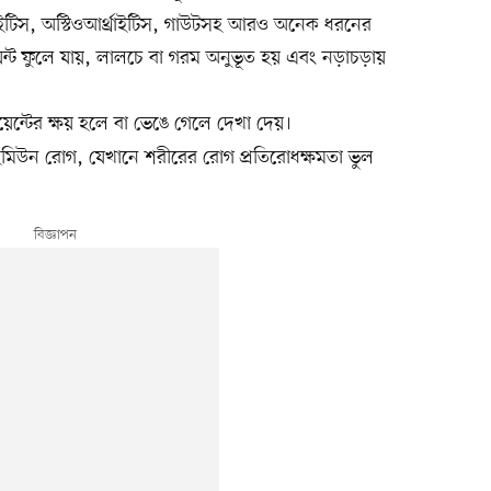
্রাইটিস, অস্টিওআর্থ্রাইটিস, গাউটসহ আরও অনেক ধরনের
 জয়েন্ট ফুলে যায়, লালচে বা গরম অনুভূত হয় এবং নড়াচড়ায়
্টের ক্ষয় হলে বা ভেঙে গেলে দেখা দেয়।
িউন রোগ, যেখানে শরীরের রোগ প্রতিরোধক্ষমতা ভুল