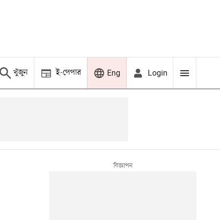
খুঁজুন
ই-পেপার
Login
Eng