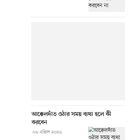
আক্কেলদাঁত ওঠার সময় ব্যথা হলে কী
করবেন
০৬ এপ্রিল ২০২৬