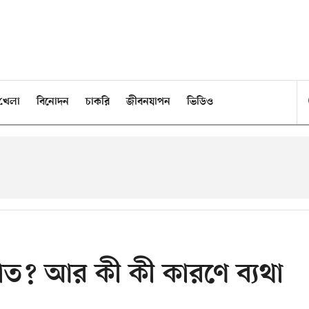
খেলা
বিনোদন
চাকরি
জীবনযাপন
ভিডিও
বাত? আর কী কী কারণে ব‍্যথা