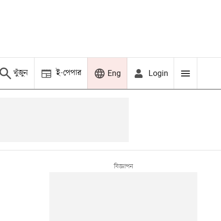
খুঁজুন
ই-পেপার
Login
Eng