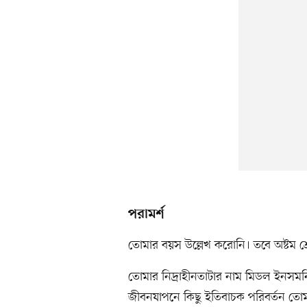
পরামর্শ
তোমার বয়স উল্লেখ করোনি। তবে অষ্টম শ্
তোমার নিদ্রাহীনতাটার নাম মিডল ইনসমনিয়া
জীবনযাপনে কিছু ইতিবাচক পরিবর্তন তোম