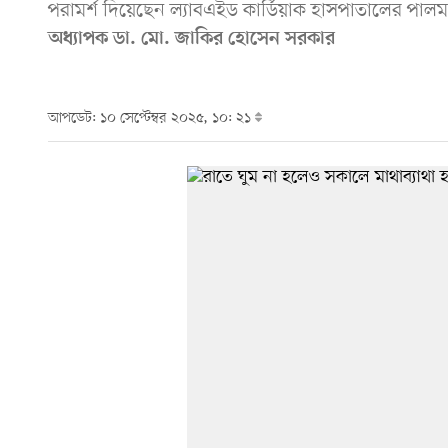
পরামর্শ দিয়েছেন ল্যাবএইড কার্ডিয়াক হাসপাতালের পালমন
অধ্যাপক ডা. মো. জাকির হোসেন সরকার
আপডেট: ১০ সেপ্টেম্বর ২০২৫, ১০: ২১