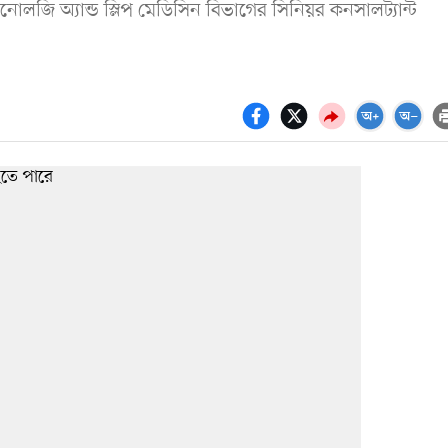
োলজি অ্যান্ড স্লিপ মেডিসিন বিভাগের সিনিয়র কনসালট্যান্ট