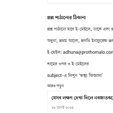
প্রশ্ন পাঠানোর ঠিকানা
প্রশ্ন পাঠানো যাবে ই–মেইলে, ডাকে এবং 
অধুনা, প্রথম আলো, প্রগতি ইনস্যুরেন্
ই-মেইল:
adhuna@prothomalo.co
খামের ওপর ও ই-মেইলের
subject–এ লিখুন ‘স্বাস্থ্য জিজ্ঞাসা’
আরও পড়ুন
যেসব লক্ষণ দেখা দিলে নবজাতকক
২৮ আগস্ট ২০২৫