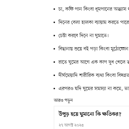
চা, কফি পান কিংবা ধূমপানের অভ্যাস 
দিনের বেলা হালকা ব্যায়াম করতে পারো
চেষ্টা করবে দিনে না ঘুমাতে।
বিছানায় শুয়ে বই পড়া কিংবা মুঠোফো
রাতে ঘুমের আগে এক কাপ দুধ খেলে ভ
দীর্ঘমেয়াদি শারীরিক ব্যথা কিংবা বিষ
এরপরও যদি ঘুমের সমস্যা না কমে, তা
আরও পড়ুন
উপুড় হয়ে ঘুমানো কি ক্ষতিকর?
২৭ আগস্ট ২০২৫