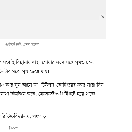
ে
প্রতীকী ছবি: প্রথম আলো
মধ্যেই বিছানায় যাই। শোয়ার সঙ্গে সঙ্গে ঘুমও চলে
নটার মধ্যে ঘুম ভেঙে যায়।
েও আর ঘুম আসে না। টিউশন-কোচিংয়ের জন্য সারা দিন
ন মাথা ঝিমঝিম করে, মেজাজটাও খিটখিটে হয়ে থাকে।
ারি উচ্চবিদ্যালয়, পঞ্চগড়