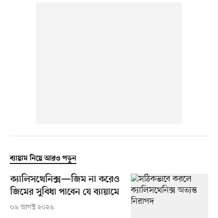
ব্যায়াম নিয়ে আরও পড়ুন
ক্যালিসথেনিক্স—জিম না করেও
জিমের সুবিধা পাবেন যে ব্যায়ামে
০৬ আগস্ট ২০২৬