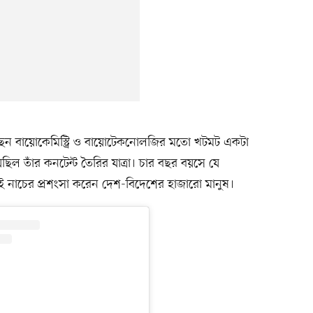
ড়েছেন বায়োকেমিস্ট্রি ও বায়োটেকনোলজির মতো খটমট একটা
েছিল তাঁর কনটেন্ট তৈরির যাত্রা। চার বছর বয়সে যে
রই নাচের প্রশংসা করেন দেশ-বিদেশের হাজারো মানুষ।