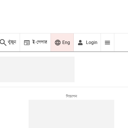
খুঁজুন
ই-পেপার
Login
Eng