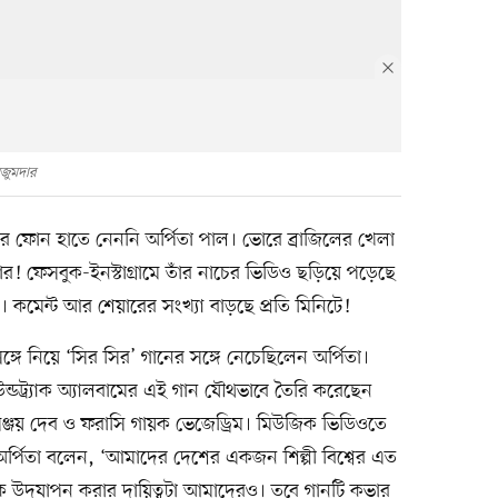
জুমদার
র ফোন হাতে নেননি অর্পিতা পাল। ভোরে ব্রাজিলের খেলা
! ফেসবুক-ইনস্টাগ্রামে তাঁর নাচের ভিডিও ছড়িয়ে পড়েছে
 কমেন্ট আর শেয়ারের সংখ্যা বাড়ছে প্রতি মিনিটে!
ঙ্গে নিয়ে ‘সির সির’ গানের সঙ্গে নেচেছিলেন অর্পিতা।
্ডট্র্যাক অ্যালবামের এই গান যৌথভাবে তৈরি করেছেন
 সঞ্জয় দেব ও ফরাসি গায়ক ভেজেড্রিম। মিউজিক ভিডিওতে
্পিতা বলেন, ‘আমাদের দেশের একজন শিল্পী বিশ্বের এত
ে উদ্‌যাপন করার দায়িত্বটা আমাদেরও। তবে গানটি কভার