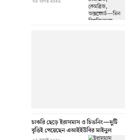
০২ আগস্ট ২০২৬
চাকরি ছেড়ে ইরাসমাস ও চিভনিং—দুটি
বৃত্তিই পেয়েছেন এআইইউবির মাইনুল