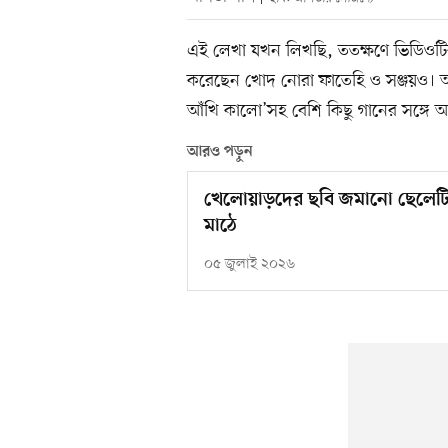
এই লেখা যখন লিখছি, ততক্ষণে ভিডিওটির ভ
করেছেন খোদ নোরা ফাতেহি ও সঞ্জয়ও। অব
আঁখি কালো’সহ বেশি কিছু গানের সঙ্গে অ
আরও পড়ুন
খেলোয়াড়দের ছবি জমানো ছেলেটিই 
মাঠে
০৫ জুলাই ২০২৬