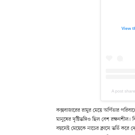
View t
A post share
কক্সবাজারের রামুর মেয়ে অর্পিতার পরিব
মানুষের দৃষ্টিভঙ্গিও ছিল বেশ রক্ষণশীল। 
বয়সেই মেয়েকে নাচের ক্লাসে ভর্তি করে দেন 