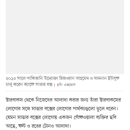
২০১৩ সালে পাকিস্তানি উদ্যোক্তা রিজওয়ান আহমেদ ও আদনান ইউসুফ
চালু করেন ক্যাফে সাত্তার বক্স
ছবি: এক্সপ্রেস
স্টারবাকস থেকে নিজেদের আলাদা করার জন্য তাঁরা স্টারবাকসের
লোগোর সঙ্গে সাত্তার বক্সের লোগোর পার্থক্যগুলো তুলে ধরেন।
যেমন সাত্তার বক্সের লোগোয় একজন গোঁফওয়ালা ব্যক্তির ছবি
আছে, ফন্ট ও রঙের টোনও আলাদা।