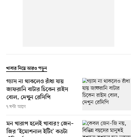
খাবার নিয়ে আরও পড়ুন
গ্যাস না থাকলেও রাঁধা যায়
জাফরানি বাটার চিকেন রাইস
বোল, দেখুন রেসিপি
৭ ঘণ্টা আগে
মন খারাপ হলেই খাবার? জেন–
জির ‘ইমোশনাল ইটিং’ কতটা