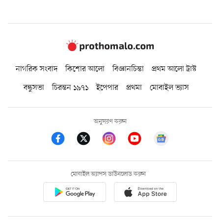
নাগরিক সংবাদ
কিশোর আলো
বিজ্ঞানচিন্তা
প্রথম আলো ট্রাস্ট
বন্ধুসভা
চিরন্তন ১৯৭১
ইপেপার
প্রথমা
মোবাইল ভ্যাস
অনুসরণ করুন
মোবাইল অ্যাপস ডাউনলোড করুন