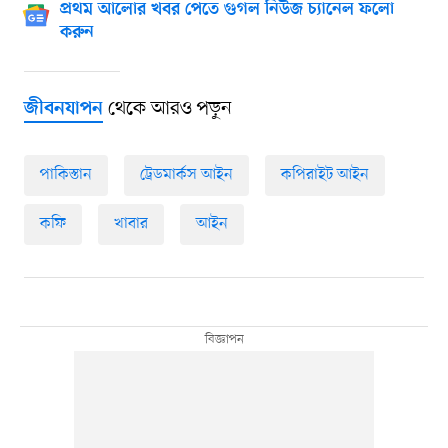
প্রথম আলোর খবর পেতে গুগল নিউজ চ্যানেল ফলো
করুন
থেকে আরও পড়ুন
জীবনযাপন
পাকিস্তান
ট্রেডমার্কস আইন
কপিরাইট আইন
কফি
খাবার
আইন