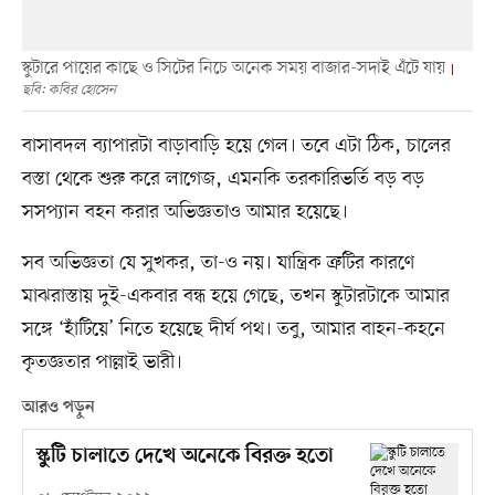
স্কুটারে পায়ের কাছে ও সিটের নিচে অনেক সময় বাজার-সদাই এঁটে যায়
ছবি: কবির হোসেন
বাসাবদল ব্যাপারটা বাড়াবাড়ি হয়ে গেল। তবে এটা ঠিক, চালের
বস্তা থেকে শুরু করে লাগেজ, এমনকি তরকারিভর্তি বড় বড়
সসপ্যান বহন করার অভিজ্ঞতাও আমার হয়েছে।
সব অভিজ্ঞতা যে সুখকর, তা-ও নয়। যান্ত্রিক ত্রুটির কারণে
মাঝরাস্তায় দুই-একবার বন্ধ হয়ে গেছে, তখন স্কুটারটাকে আমার
সঙ্গে ‘হাঁটিয়ে’ নিতে হয়েছে দীর্ঘ পথ। তবু, আমার বাহন-কহনে
কৃতজ্ঞতার পাল্লাই ভারী।
আরও পড়ুন
স্কুটি চালাতে দেখে অনেকে বিরক্ত হতো