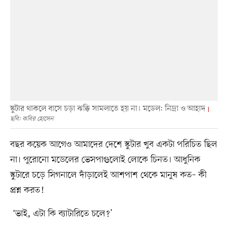
স্কুটার থাকলে বাসে চড়া ঝক্কি সামলাতে হয় না। মডেল: নিদ্রা ও আহাদ
ছবি: কবির হোসেন
বছর কয়েক আগেও আমাদের দেশে স্কুটার খুব একটা পরিচিত ছিল
না। পুরোনো মডেলের ভেসপাগুলোই লোকে চিনত। আধুনিক
স্কুটারে চড়ে সিগনালে দাঁড়ালেই আশপাশ থেকে মানুষ কত– কী
প্রশ্ন করত!
‘ভাই, এটা কি ব্যাটারিতে চলে?’