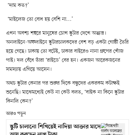
‘দাম কত?’
‘মাইলেজ তো বোধ হয় বেশি না…’
এখন অবশ্য শহুরে মানুষের চোখ স্কুটার দেখে অভ্যস্ত।
অনলাইনে-অফলাইনে স্কুটারচালকদের বেশ বড় একটা গোষ্ঠী তৈরি
হয়ে গেছে। ঢাকায় তো বটেই, ঢাকার বাইরেও নানা গ্রুপের খোঁজ
পাই। দল বেঁধে তাঁরা ‘রাইডে’ বের হন। একজন আরেকজনের
সমস্যায় এগিয়ে আসেন।
অথচ স্কুটার কেনার পর শুরুর দিকে বন্ধুদের একরকম কটাক্ষই
শুনেছি। মাঝেমধ্যেই কেউ না কেউ বলত, ‘বাইক না কিনে স্কুটার
কিনলি কেন?’
আরও পড়ুন
স্কুটি চালানো শিখিয়েই নাদিয়া আক্তার মাসে
আয় করছেন লাখ টাকা