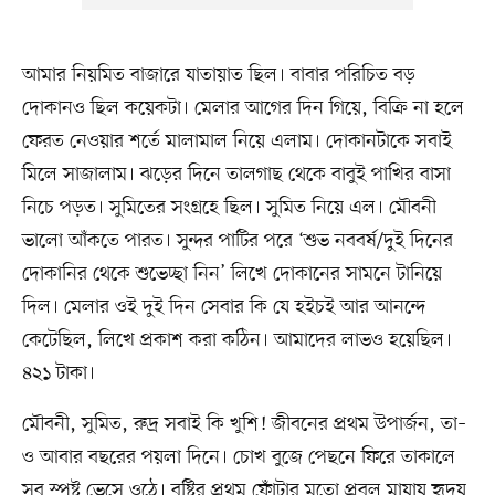
আমার নিয়মিত বাজারে যাতায়াত ছিল। বাবার পরিচিত বড়
দোকানও ছিল কয়েকটা। মেলার আগের দিন গিয়ে, বিক্রি না হলে
ফেরত নেওয়ার শর্তে মালামাল নিয়ে এলাম। দোকানটাকে সবাই
মিলে সাজালাম। ঝড়ের দিনে তালগাছ থেকে বাবুই পাখির বাসা
নিচে পড়ত। সুমিতের সংগ্রহে ছিল। সুমিত নিয়ে এল। মৌবনী
ভালো আঁকতে পারত। সুন্দর পাটির পরে ‘শুভ নববর্ষ/দুই দিনের
দোকানির থেকে শুভেচ্ছা নিন’ লিখে দোকানের সামনে টানিয়ে
দিল। মেলার ওই দুই দিন সেবার কি যে হইচই আর আনন্দে
কেটেছিল, লিখে প্রকাশ করা কঠিন। আমাদের লাভও হয়েছিল।
৪২১ টাকা।
মৌবনী, সুমিত, রুদ্র সবাই কি খুশি! জীবনের প্রথম উপার্জন, তা–
ও আবার বছরের পয়লা দিনে। চোখ বুজে পেছনে ফিরে তাকালে
সব স্পষ্ট ভেসে ওঠে। বৃষ্টির প্রথম ফোঁটার মতো প্রবল মায়ায় হৃদয়