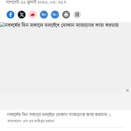
আপডেট: ১৬ জুলাই ২০২৬, ০৩: ৩১
নববর্ষের দিন সকালে দলবেঁধে দোকান সাজানোর কাজ করতাম
অলংকরণ: এস এম রাকিবুর রহমান