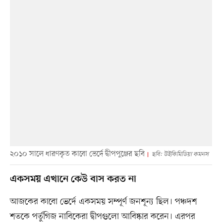
২০১০ সালে ধারণকৃত কাবো ভের্দে দ্বীপপুঞ্জের ছবি
ছবি: উইকিমিডিয়া কমনস
একসময় এখানে কেউ বাস করত না
আজকের কাবো ভের্দে একসময় সম্পূর্ণ জনশূন্য ছিল। পঞ্চদশ
শতকে পর্তুগিজ নাবিকেরা দ্বীপগুলো আবিষ্কার করেন। এরপর