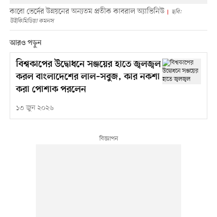
কাবো ভের্দের উন্নয়নের অন্যতম প্রতীক কাবরাল অ্যাভিনিউ
ছবি:
উইকিমিডিয়া কমনস
আরও পড়ুন
বিশ্বকাপের উদ্বোধনে সঞ্জয়ের হাতে জ্বলজ্বল
করল বাংলাদেশের লাল–সবুজ, কার নকশা
করা পোশাক পরলেন
১৩ জুন ২০২৬