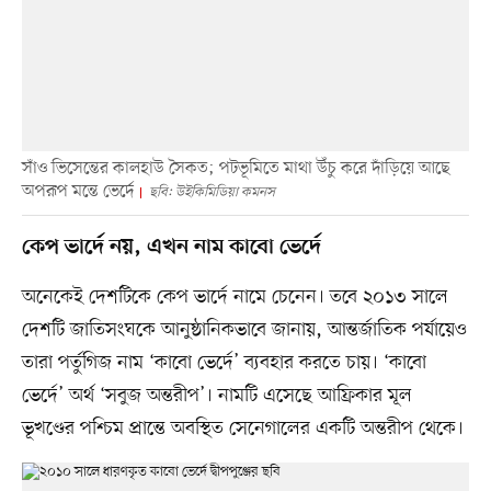
সাঁও ভিসেন্তের কালহাউ সৈকত; পটভূমিতে মাথা উঁচু করে দাঁড়িয়ে আছে
অপরূপ মন্তে ভের্দে
ছবি: উইকিমিডিয়া কমনস
কেপ ভার্দে নয়, এখন নাম কাবো ভের্দে
অনেকেই দেশটিকে কেপ ভার্দে নামে চেনেন। তবে ২০১৩ সালে
দেশটি জাতিসংঘকে আনুষ্ঠানিকভাবে জানায়, আন্তর্জাতিক পর্যায়েও
তারা পর্তুগিজ নাম ‘কাবো ভের্দে’ ব্যবহার করতে চায়। ‘কাবো
ভের্দে’ অর্থ ‘সবুজ অন্তরীপ’। নামটি এসেছে আফ্রিকার মূল
ভূখণ্ডের পশ্চিম প্রান্তে অবস্থিত সেনেগালের একটি অন্তরীপ থেকে।