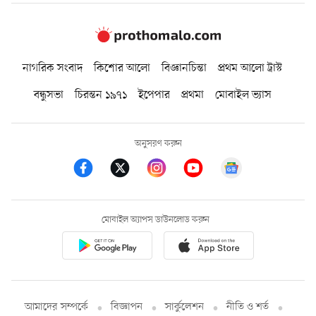
নাগরিক সংবাদ
কিশোর আলো
বিজ্ঞানচিন্তা
প্রথম আলো ট্রাস্ট
বন্ধুসভা
চিরন্তন ১৯৭১
ইপেপার
প্রথমা
মোবাইল ভ্যাস
অনুসরণ করুন
মোবাইল অ্যাপস ডাউনলোড করুন
আমাদের সম্পর্কে
বিজ্ঞাপন
সার্কুলেশন
নীতি ও শর্ত