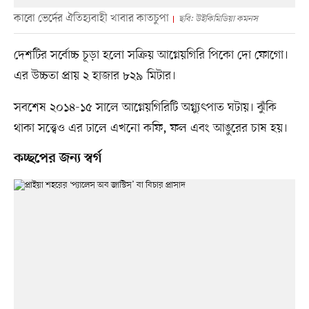
কাবো ভের্দের ঐতিহ্যবাহী খাবার কাতচুপা
ছবি: উইকিমিডিয়া কমনস
দেশটির সর্বোচ্চ চূড়া হলো সক্রিয় আগ্নেয়গিরি পিকো দো ফোগো।
এর উচ্চতা প্রায় ২ হাজার ৮২৯ মিটার।
সবশেষ ২০১৪-১৫ সালে আগ্নেয়গিরিটি অগ্ন্যুৎপাত ঘটায়। ঝুঁকি
থাকা সত্ত্বেও এর ঢালে এখনো কফি, ফল এবং আঙুরের চাষ হয়।
কচ্ছপের জন্য স্বর্গ