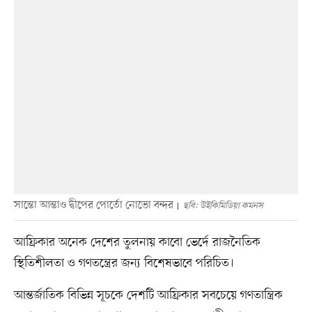
সান্তো আন্তাও দ্বীপের পোর্তো নোভো বন্দর
ছবি: উইকিমিডিয়া কমনস
আফ্রিকার অনেক দেশের তুলনায় কাবো ভের্দে রাজনৈতিক
স্থিতিশীলতা ও গণতন্ত্রের জন্য বিশেষভাবে পরিচিত।
আন্তর্জাতিক বিভিন্ন সূচকে দেশটি আফ্রিকার সবচেয়ে গণতান্ত্রিক