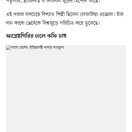
পর্তুগিজ, ব্রাজিলীয় ও কিউবান সুরের মিশেল আছে।
এই ধারার সবচেয়ে বিখ্যাত শিল্পী ছিলেন সেজারিয়া এভোরা। তাঁর
গান কাবো ভের্দেকে বিশ্বজুড়ে পরিচিত করে তুলেছে।
আগ্নেয়গিরির ঢালে কফি চাষ