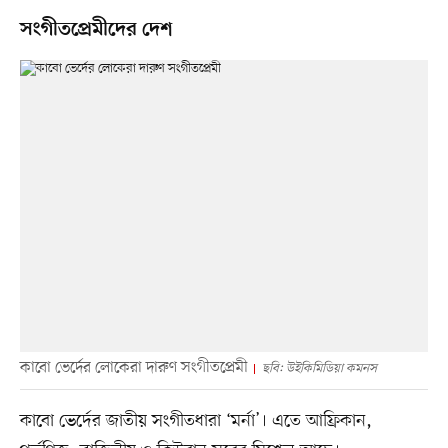
সংগীতপ্রেমীদের দেশ
কাবো ভের্দের লোকেরা দারুণ সংগীতপ্রেমী
ছবি: উইকিমিডিয়া কমনস
কাবো ভের্দের জাতীয় সংগীতধারা ‘মর্না’। এতে আফ্রিকান,