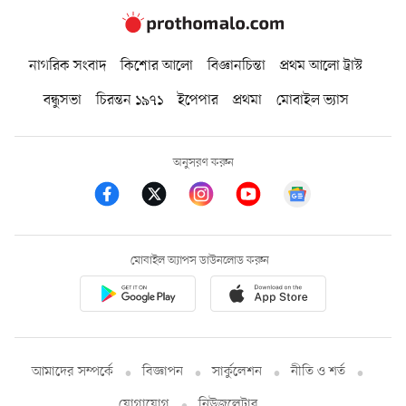
নাগরিক সংবাদ
কিশোর আলো
বিজ্ঞানচিন্তা
প্রথম আলো ট্রাস্ট
বন্ধুসভা
চিরন্তন ১৯৭১
ইপেপার
প্রথমা
মোবাইল ভ্যাস
অনুসরণ করুন
মোবাইল অ্যাপস ডাউনলোড করুন
আমাদের সম্পর্কে
বিজ্ঞাপন
সার্কুলেশন
নীতি ও শর্ত
যোগাযোগ
নিউজলেটার