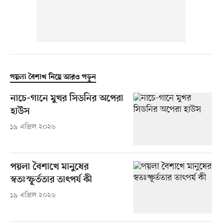
পয়লা বৈশাখ নিয়ে আরও পড়ুন
নাচে-গানে মুখর সিডনির অপেরা
হাউস
১৯ এপ্রিল ২০২৬
পয়লা বৈশাখে মানুষের
স্বতঃস্ফূর্ততার তাৎপর্য কী
১৯ এপ্রিল ২০২৬