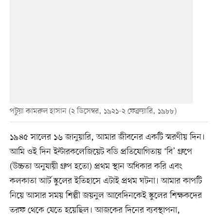
পটুয়া কামরুল হাসান (২ ডিসেম্বর, ১৯২১-২ ফেব্রুয়ারি, ১৯৮৮)
১৯৪৫ সালের ১৬ জানুয়ারি, আমার জীবনের একটি স্মরণীয় দিন।
আমি ওই দিন ইন্টারকলেজিয়েট বডি প্রতিযোগিতায় ‘বি’ গ্রুপে
(উচ্চতা অনুযায়ী গ্রুপ হতো) প্রথম স্থান অধিকার করি এবং
কলকাতা আর্ট স্কুলের ইতিহাসে এটাই প্রথম ঘটনা। আমার কাপটি
নিয়ে আসার সময় শিল্পী জয়নুল আবেদিনকেই স্কুলের শিক্ষকদের
তরফ থেকে যেতে হয়েছিল। আজকের দিনের ব্যবস্থাপনা,