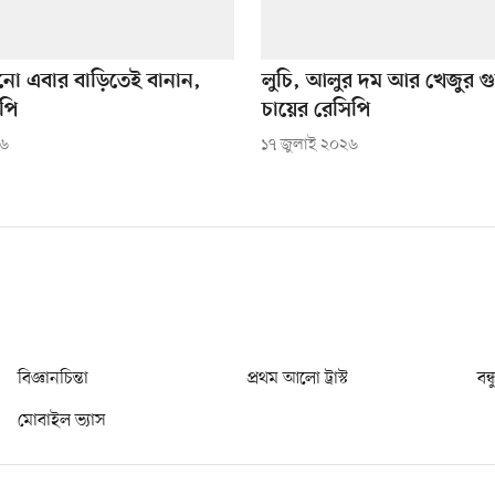
নো এবার বাড়িতেই বানান,
লুচি, আলুর দম আর খেজুর গু
পি
চায়ের রেসিপি
২৬
১৭ জুলাই ২০২৬
বিজ্ঞানচিন্তা
প্রথম আলো ট্রাস্ট
বন্
মোবাইল ভ্যাস