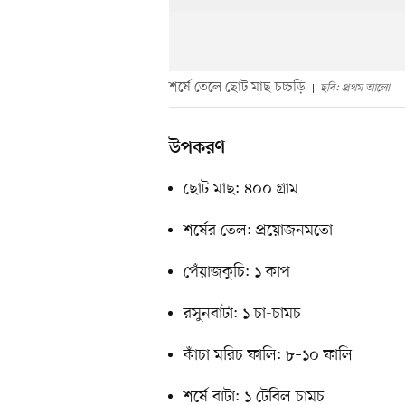
শর্ষে তেলে ছোট মাছ চচ্চড়ি
ছবি: প্রথম আলো
উপকরণ
ছোট মাছ: ৪০০ গ্রাম
শর্ষের তেল: প্রয়োজনমতো
পেঁয়াজকুচি: ১ কাপ
রসুনবাটা: ১ চা-চামচ
কাঁচা মরিচ ফালি: ৮–১০ ফালি
শর্ষে বাটা: ১ টেবিল চামচ