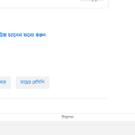
উজ চ্যানেল ফলো করুন
বার
মাছের রেসিপি