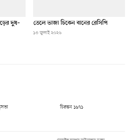
ড়ের দুধ–
তেলে ভাজা চিকেন বানের রেসিপি
১৩ জুলাই ২০২৬
ধুসভা
চিরন্তন ১৯৭১