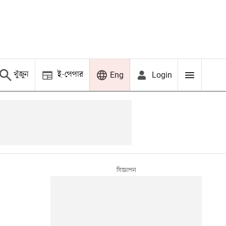
খুঁজুন
ই-পেপার
Login
Eng