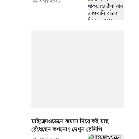
০৬ আগস্ট ২০২৬
মাইক্রোওভেনে কমলা দিয়ে কই মাছ
রেঁধেছেন কখনো? দেখুন রেসিপি