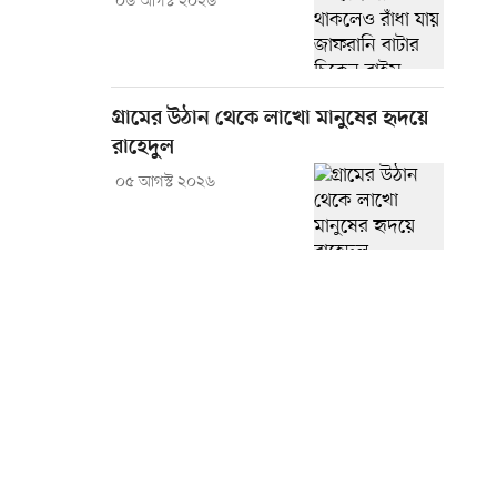
০৬ আগস্ট ২০২৬
গ্রামের উঠান থেকে লাখো মানুষের হৃদয়ে
রাহেদুল
০৫ আগস্ট ২০২৬