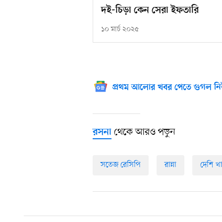
দই-চিড়া কেন সেরা ইফতারি
১০ মার্চ ২০২৫
প্রথম আলোর খবর পেতে গুগল নি
থেকে আরও পড়ুন
রসনা
সতেজ রেসিপি
রান্না
দেশি খ