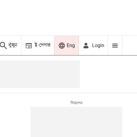
খুঁজুন
ই-পেপার
Login
Eng