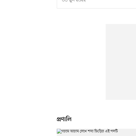
০৩ জুন ২০২২
প্রণালি