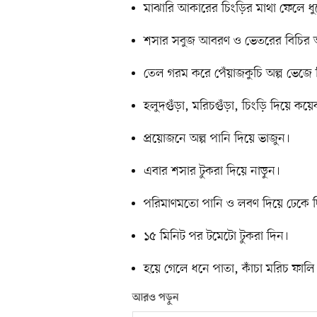
মাঝারি আকারের চিংড়ির মাথা ফেলে ধুয
শসার সবুজ আবরণ ও ভেতরের বিচির অং
তেল গরম করে পেঁয়াজকুচি অল্প ভেজে
হলুদগুঁড়া, মরিচগুঁড়া, চিংড়ি দিয়ে 
প্রয়োজনে অল্প পানি দিয়ে ভাজুন।
এবার শসার টুকরা দিয়ে নাড়ুন।
পরিমাণমতো পানি ও লবণ দিয়ে ঢেকে 
১৫ মিনিট পর টমেটো টুকরা দিন।
হয়ে গেলে ধনে পাতা, কাঁচা মরিচ ফালি 
আরও পড়ুন