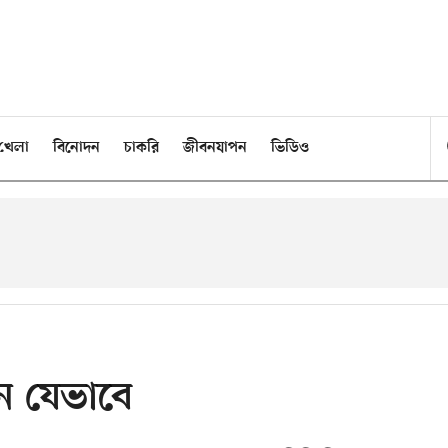
খেলা
বিনোদন
চাকরি
জীবনযাপন
ভিডিও
েন যেভাবে