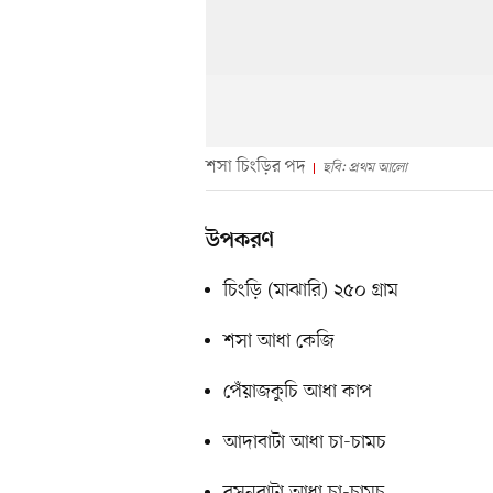
শসা চিংড়ির পদ
ছবি: প্রথম আলো
উপকরণ
চিংড়ি (মাঝারি) ২৫০ গ্রাম
শসা আধা কেজি
পেঁয়াজকুচি আধা কাপ
আদাবাটা আধা চা-চামচ
রসুনবাটা আধা চা-চামচ