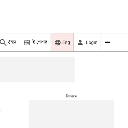
খুঁজুন
ই-পেপার
Login
Eng
ে