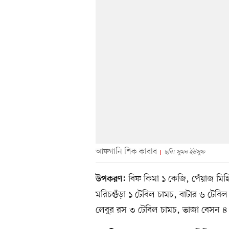
আফগানি শিক কাবাব
ছবি: সুমন ইউসুফ
বিফ কিমা ১ কেজি, পেঁয়াজ মিহ
উপকরণ:
মরিচগুঁড়া ১ টেবিল চামচ, বাটার ৬ টেব
লেবুর রস ৩ টেবিল চামচ, ভাজা বেসন ৪ 