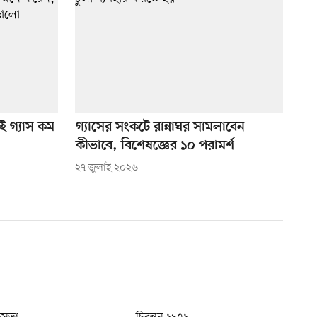
িই গ্যাস কম
গ্যাসের সংকটে রান্নাঘর সামলাবেন
কীভাবে, বিশেষজ্ঞের ১০ পরামর্শ
২৭ জুলাই ২০২৬