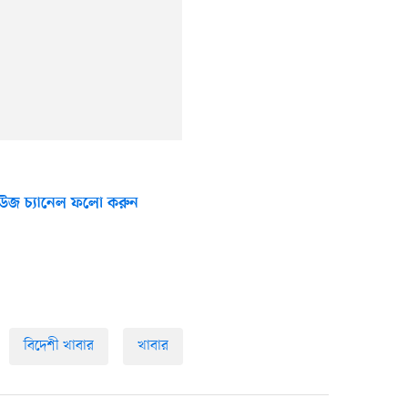
উজ চ্যানেল ফলো করুন
বিদেশী খাবার
খাবার