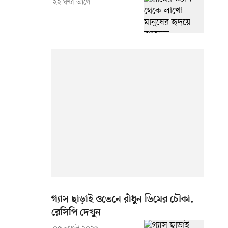
২২ ঘণ্টা আগে
গ্যাস ছাড়াই ওভেনে রাঁধুন ডিমের চৌকা,
রেসিপি দেখুন