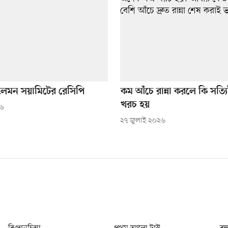
লেমন সয়ামিটের রেসিপি
কম আঁচে রান্না করলে কি সত্য
খরচ হয়
২৬
২৭ জুলাই ২০২৬