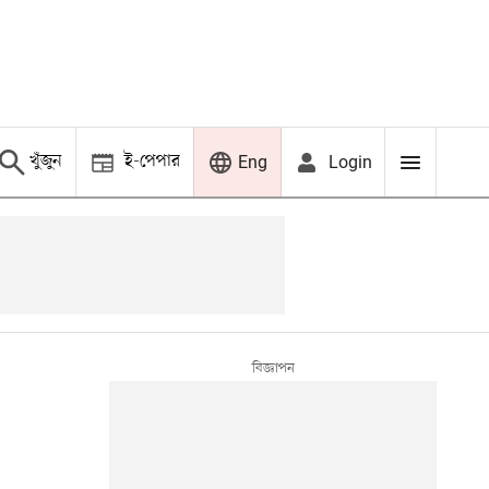
খুঁজুন
ই-পেপার
Login
Eng