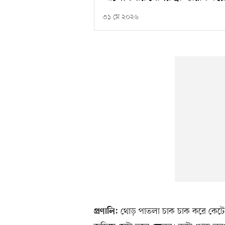
৩১ মে ২০২৬
থোড় পাতলা চাক চাক করে কেটে 
প্রণালি: