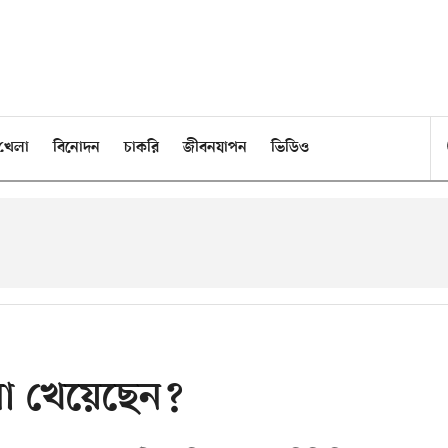
খেলা
বিনোদন
চাকরি
জীবনযাপন
ভিডিও
নো খেয়েছেন?