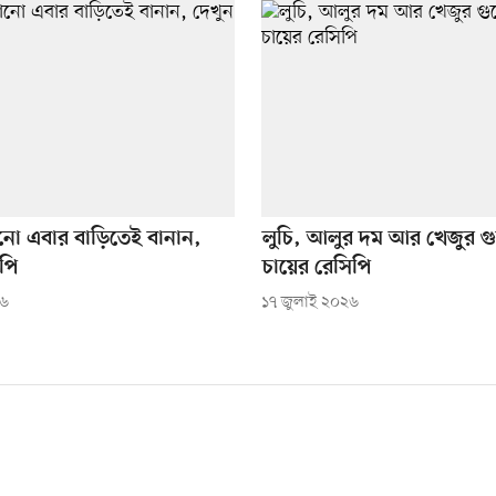
নো এবার বাড়িতেই বানান,
লুচি, আলুর দম আর খেজুর গু
পি
চায়ের রেসিপি
২৬
১৭ জুলাই ২০২৬