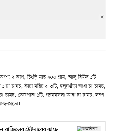
ংশ) ২ কাপ, চিংড়ি মাছ ২০০ গ্রাম, আলু কিউব ১টি
া ১ চা-চামচ, কাঁচা মরিচ ২-৩টি, হলুদগুঁড়া আধা চা-চামচ,
া চা-চামচ, তেজপাতা ১টি, গরমমসলা আধা চা-চামচ, লবণ
্রয়োজনমতো।
রেন ব্রাজিলের ট্রেইনারের কাছে