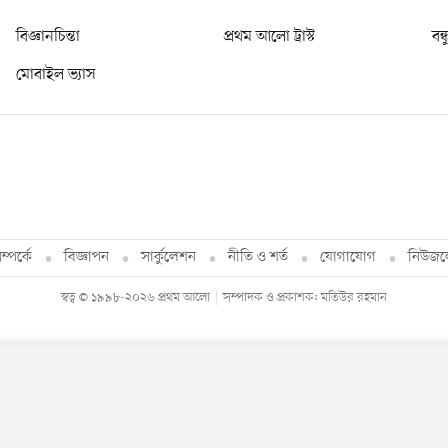
বিজ্ঞানচিন্তা
প্রথম আলো ট্রাস্ট
বন্
মোবাইল ভ্যাস
্পর্কে
বিজ্ঞাপন
সার্কুলেশন
নীতি ও শর্ত
যোগাযোগ
নিউজল
স্বত্ব © ১৯৯৮-২০২৬ প্রথম আলো
সম্পাদক ও প্রকাশক: মতিউর রহমান
By using this site, you agree to our
Privacy Policy
.
OK