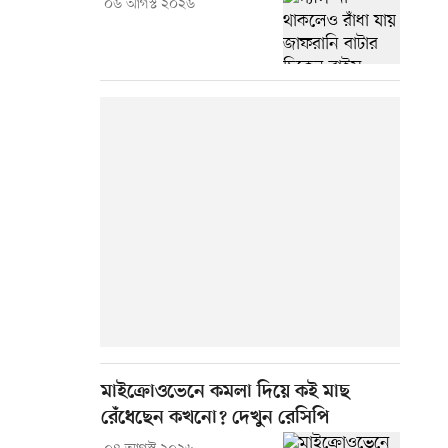
০৬ আগস্ট ২০২৬
মাইক্রোওভেনে কমলা দিয়ে কই মাছ
রেঁধেছেন কখনো? দেখুন রেসিপি