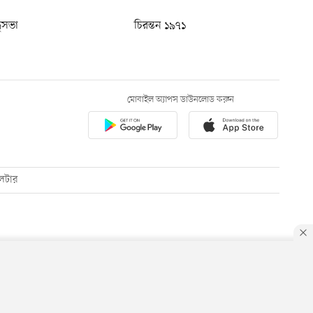
ধুসভা
চিরন্তন ১৯৭১
মোবাইল অ্যাপস ডাউনলোড করুন
েটার