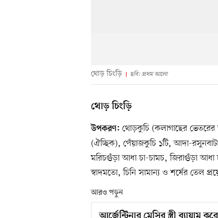
থোড় চিংড়ি
ছবি: প্রথম আলো
থোড় চিংড়ি
থোড়কুচি (কলাগাছের ভেতরের অ
উপকরণ:
(ঐচ্ছিক), পেঁয়াজকুচি ১টি, আদা-রসুনবাট
মরিচগুঁড়া আধা চা-চামচ, জিরাগুঁড়া আধ
স্বাদমতো, চিনি সামান্য ও শর্ষের তেল প
আরও পড়ুন
আর্জেন্টিনার মেসির স্ত্রী ব্যায়াম ক