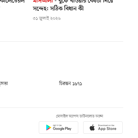
 কোলেস্টেরল
মাসআলা
বুফে খাওয়ার বৈধতা নিয়ে
ন
সন্দেহ: সঠিক বিধান কী
৩১ জুলাই ২০২৬
ধুসভা
চিরন্তন ১৯৭১
মোবাইল অ্যাপস ডাউনলোড করুন