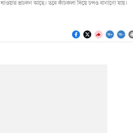
া খাওয়ার প্রচলন আছে। তবে কাঁচকলা দিয়ে চপও বানানো যায়।