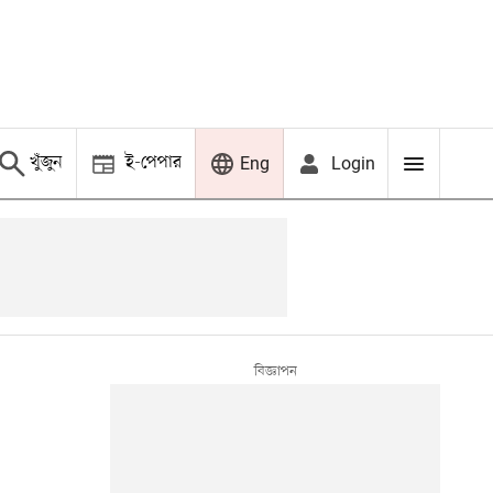
খুঁজুন
ই-পেপার
Login
Eng