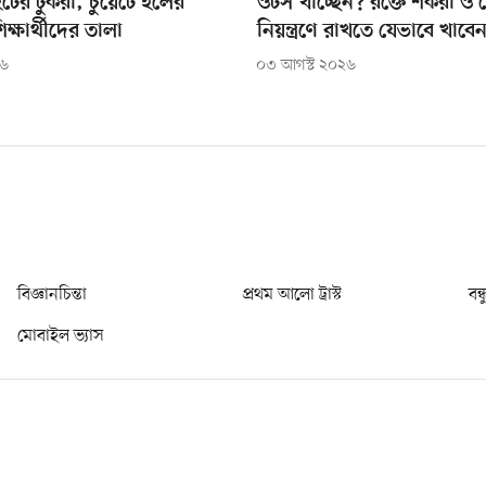
টের টুকরা, চুয়েটে হলের
ওটস খাচ্ছেন? রক্তে শর্করা ও
িক্ষার্থীদের তালা
নিয়ন্ত্রণে রাখতে যেভাবে খাবে
২৬
০৩ আগস্ট ২০২৬
বিজ্ঞানচিন্তা
প্রথম আলো ট্রাস্ট
বন্
মোবাইল ভ্যাস