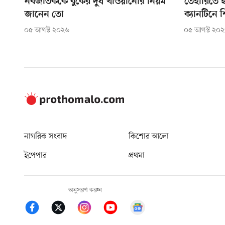
নবজাতককে বুকের দুধ খাওয়ানোর নিয়ম
তেহারিতে ই
জানেন তো
ক্যানটিনে শ
০৫ আগস্ট ২০২৬
০৫ আগস্ট ২০
নাগরিক সংবাদ
কিশোর আলো
ইপেপার
প্রথমা
অনুসরণ করুন