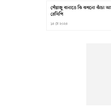
পেঁয়াজু বানাতে কি কখনো কাঁচা 
রেসিপি
১৪ মে ২০২৪