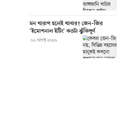
মন খারাপ হলেই খাবার? জেন–জির
‘ইমোশনাল ইটিং’ কতটা ঝুঁকিপূর্ণ
০৬ আগস্ট ২০২৬